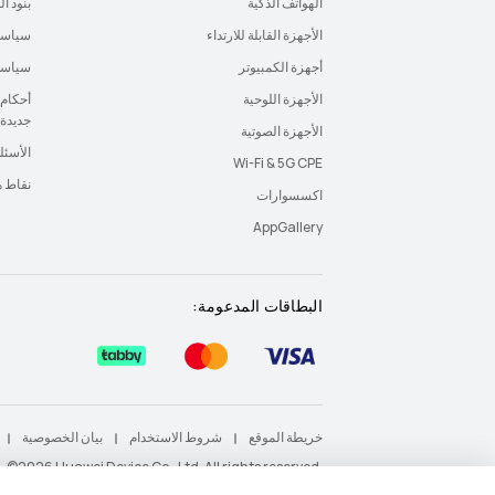
الهواتف الذكية
بنود ا
الأجهزة القابلة للارتداء
سياسة
أجهزة الكمبيوتر
سياسة 
الأجهزة اللوحية
أحكام 
جديدة
الأجهزة الصوتية
الأسئل
Wi-Fi & 5G CPE
نقاط 
اكسسوارات
AppGallery
البطاقات المدعومة:
خريطة الموقع
شروط الاستخدام
بيان الخصوصية
‎©2026 Huawei Device Co., Ltd. All rights reserved.‎