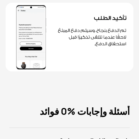
أسئلة وإجابات %0 فوائد