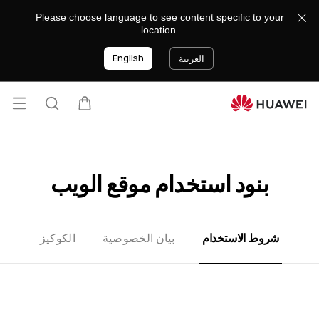
Terms
Please choose language to see content specific to your
of
location.
Use
English
العربية
فتح
عربة
البحث
lose
القائ
بنود استخدام موقع الويب
شروط الاستخدام
بيان الخصوصية
الكوكيز