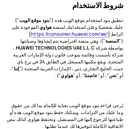
شروط الاستخدام
تنطبق بنود استخدام موقع الويب هذه ("
بنود موقع الويب
")
عليك شخصيًا وعلى استخدامك لمنصة
هواوي
الموجودة على
الرابط [
/https://consumer.huawei.com/ae
]
("
المنصة
")، وهي منصة افتراضية يتم إنشاؤها وصيانتها
بواسطة شركة
HUAWEI TECHNOLOGIES UAE L.L.C
.،
شركة تأسست وقائمة بموجب قانون دولة الإمارات العربية
المتحدة، ويقع مكتبها المسجل في الطابق 24 في برج باي
جيت، الخليج التجاري، دبي ، الإمارات العربية المتحدة ("
إننا
"،
أو "
نحن
"، أو "
خاصتنا
"، أو "
هواوي
").
يُرجى قراءة بنود موقع الويب بعناية للإلمام بما لك من حقوق
وما عليك من التزامات. ويمكنك حفظ بنود موقع الويب هذه أو
طباعتها للرجوع إليها في المستقبل. وتحتفظ هواوي كذلك بنص
الاتفاقية الكاملة لتوفيرها لك عندما تطلبها.