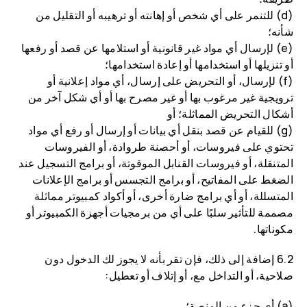
(d) للتنمر على أي شخص أو إهانته أو ترهيبه أو التقليل من
شأنه؛
(e) لإرسال أي مواد غير قانونية أو استلامها عن قصد أو رفعها
أو تنزيلها أو استخدامها أو إعادة استخدامها؛
(f) لإرسال، أو التحريض على إرسال، أي مواد إعلانية أو
ترويجية غير مرغوب بها أو غير مصرح بها أو أي شكل آخر من
أشكال التحريض المماثلة؛ أو
(g) للقيام عن قصد بنقل أي بيانات أو إرسال أو رفع أي مواد
تحتوي على فيروسات، أو أحصنة طروادة، أو الفيروسات
المتنقلة، أو فيروسات القنابل الموقوتة، أو برامج التسجيل عند
الضغط على المفاتيح، أو برامج التجسس أو برامج الإعلانات
المتسللة، أو أي برامج ضارة أخرى، أو أكواد كمبيوتر مماثلة
مصممة للتأثير سلبًا على أي من برمجيات أجهزة الكمبيوتر أو
مكوناتها.
6.2 إضافة إلى ذلك، فإن تقر بأنه لا يجوز لك الدخول دون
صلاحية، أو التداخل مع، أو إتلاف أو تعطيل:
(a) أي جزء من المنصة؛