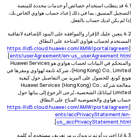
4.1 قد يتطلب استخدام خصائص أو خدمات محددة للمنصة
التسجيل المسبق، بما في ذلك إعداد حساب هواوي الخاص بك،
إذا لم يكن لديك حساب بالفعل.
4.2 يتعين عليك الإقرار والموافقة على البنود الإضافية لاتفاقية
المستخدم لحساب هواوي المتاحة على النطاق
https://id5.cloud.huawei.com/AMW/portal/agreem
[
].
ents/userAgreement/en-us_userAgreement.html
والمتحكم في البيانات لحساب هواوي هو Huawei Services
(Hong Kong) Co., Limited، شركة تابعة لهواوي ومقرها في
هونغ كونغ. للحصول على المزيد من التفاصيل حول كيفية
معالجة شركة Huawei Services (Hong Kong) Co.,
Limited لبياناتك الشخصية، يُرجى الرجوع إلى بيانها حول
حساب هواوي والخصوصية المتاح على النطاق
https://id5.cloud.huawei.com/AMW/portal/agreem
[
ents/accPrivacyStatement/en-
].
us_accPrivacyStatement.html
4.3 إذا اخترت أو تم تزويدك برمز تعريف مستخدم أو كلمة