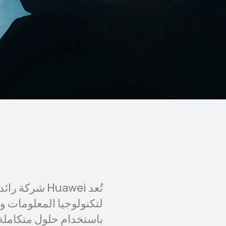
تُعد Huawei شر
باستخدام حلول متكاملة