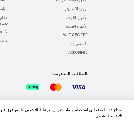
الأجهزة القابلة للارتداء
سياسة
أجهزة الكمبيوتر
سياسة 
الأجهزة اللوحية
أحكام 
جديدة
الأجهزة الصوتية
الأسئل
Wi-Fi & 5G CPE
نقاط 
اكسسوارات
AppGallery
البطاقات المدعومة:
خريطة الموقع
شروط الاستخدام
بيان الخصوصية
يحتاج هذا الموقع إلى استخدام ملفات تعريف الارتباط التشعبي. بالنقر فوق قب
الارتباط التشعبي
‎©2026 Huawei Device Co., Ltd. All rights reserved.‎