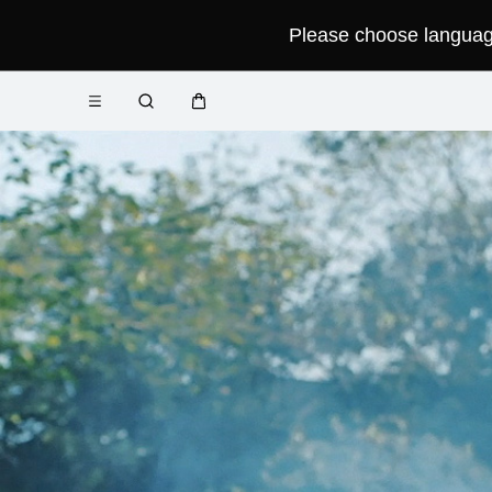
Please choose language 
فتح
عربة
البحث
القائمة
Close