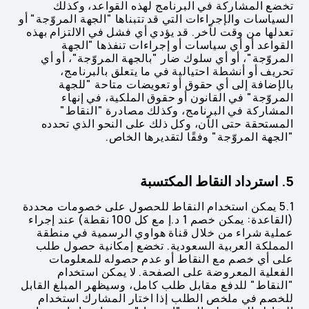
تخضع المشاركة في البرنامج لهذه القواعد، وكذلك
السياسات والإجراءات التي قد تتبناها "الجهة المروّجة" أو
تعدلها من وقت لآخر. قد يؤدي أي فشل في الالتزام بهذه
القواعد أو أي سياسات أو إجراءات تنفذها "الجهة
المروّجة"، أو أي سلوك ضار "بالجهة المروّجة"، أو أي
تحريف أو أنشطة احتيالية في ما يتعلق بالبرنامج،
بالإضافة إلى أي حقوق أو تعويضات متاحة "للجهة
المروّجة" في القانون أو حقوق الملكية، في إنهاء
المشاركة في البرنامج، وكذلك مصادرة "النقاط"
المستحقة حتى الآن، وكل ذلك على النحو الذي تحدده
"الجهة المروّجة" وفقًا لتقديرها الخاص.
5. استرداد النقاط المكتسبة
5.1 يمكن استخدام النقاط للحصول على خصومات محددة
(القاعدة: يمكن خصم 1 د.إ مع كل 100 نقطة) عند إجراء
عملية شراء من خلال قناة هواوي الرسمية في منطقة
المملكة العربية السعودية. تخضع إمكانية حصول طلب
على أي خصم مع النقاط أو عدم حصوله للمعلومات
الفعلية المعروضة على الصفحة. لا يمكن استخدام
"النقاط" للدفع مقابل طلب كامل، وسيظهر المبلغ القابل
للخصم في ملخص الطلب إذا اختار المشارك استخدام