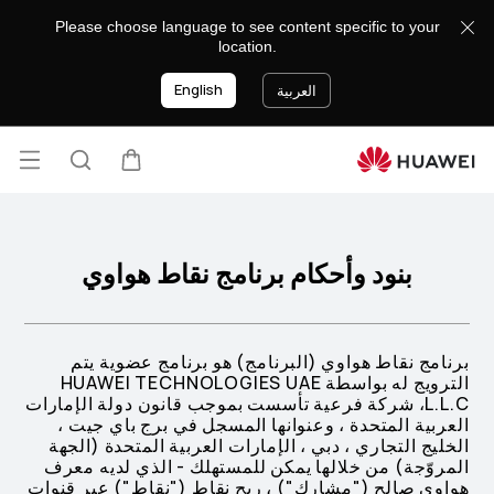
membership-
Please choose language to see content specific to your
policy
location.
English
العربية
فتح
عربة
البحث
القائ
بنود وأحكام برنامج نقاط هواوي
برنامج نقاط هواوي (البرنامج) هو برنامج عضوية يتم
الترويج له بواسطة HUAWEI TECHNOLOGIES UAE
L.L.C، شركة فرعية تأسست بموجب قانون دولة الإمارات
العربية المتحدة ، وعنوانها المسجل في برج باي جيت ،
الخليج التجاري ، دبي ، الإمارات العربية المتحدة (الجهة
المروّجة) من خلالها يمكن للمستهلك - الذي لديه معرف
هواوي صالح ("مشارك") ، ربح نقاط ("نقاط") عبر قنوات