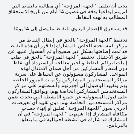
يجب أن تتلقى "الجهة المروّجة" أي مطالبة بالنقاط التي
لم يتم إيداعها بدقة في غضون 14 أيام من تاريخ الاستحقاق
المطالب به لهذه النقاط.
قد يستغرق الإصدار اليدوي للنقاط ما يصل إلى 14 يومًا.
تحتفظ "الجهة المروّجة" بالحق في إبطال النقاط من
مركز المستخدم الخاص بالمشارك إذا قرر أن هذه النقاط
قد تمت إضافتها بشكلٍ غير صحيح أو تم الحصول عليها عن
طريق الاحتيال. تحتفظ "الجهة المروّجة" بالحق في طلب
إثبات لتراكم النقاط وتأخير معالجة أو استرداد أي نقاط
دون إشعار المشاركين من أجل ضمان الامتثال لهذه
القواعد. المشاركون مسؤولون عن الحفاظ على سرية
مراكز المستخدمين المشاركين وكلمات المرور الخاصة
بهم وتقييد الوصول إلى أجهزتهم وأنشطتهم على مراكز
المستخدمين المشاركين الخاصة بهم، ويوافق المشاركون
على قبول المسؤولية عن جميع الأنشطة التي تحدث ضمن
مراكز المستخدمين الخاصة بهم. دون تقييد أي تعويضات
أخرى، يجوز "للجهة المروّجة" تعليق أو إنهاء حساب
مكافأة المشارك إذا اشتبهت "الجهة المروّجة" في أن
المشارك قد شارك في أنشطة احتيالية في ما يتعلق
بالبرنامج.