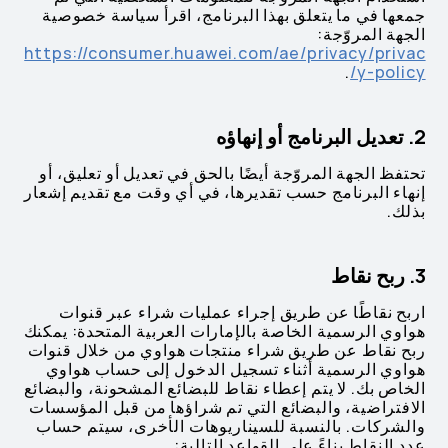
جمعها في ما يتعلق بهذا البرنامج، اقرأ سياسة خصوصية
الجهة المروّجة:
https://consumer.huawei.com/ae/privacy/privac
.
y-policy/
2. تعديل البرنامج أو إنهاؤه
تحتفظ الجهة المروّجة أيضًا بالحق في تعديل أو تعليق، أو
إنهاء البرنامج حسب تقديرها، في أي وقت مع تقديم إشعار
بذلك.
3. ربح نقاط
اربح نقاطًا عن طريق إجراء عمليات شراء عبر قنوات
هواوي الرسمية الخاصة بالإمارات العربية المتحدة: يمكنك
ربح نقاط عن طريق شراء منتجات هواوي من خلال قنوات
هواوي الرسمية أثناء تسجيل الدخول إلى حساب هواوي
الخاص بك. لا يتم إعطاء نقاط للبضائع المشحونة، والبضائع
الافتراضية، والبضائع التي تم شراؤها من قبل المؤسسات
والشركات. بالنسبة للسيناريوهات الأخرى، سيتم حساب
عدد النقاط بناءً على القواعد التالية: