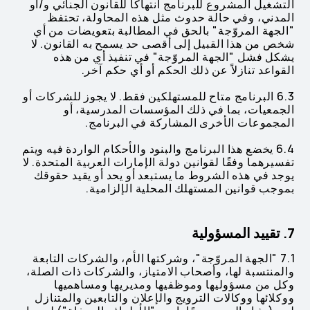
التشغيل المشروع للبرنامج انتهاكًا للقانون الجنائي و/أو
المدني، وفي حالة حدوث مثل هذه المحاولة، تحتفظ
"الجهة المروّجة" بالحق في المطالبة بتعويضات من أي
شخص من هذا القبيل إلى أقصى حد يسمح به القانون. لا
يشكل فشل "الجهة المروّجة" في تنفيذ أي من هذه
القواعد تنازلاً عن ذلك الحكم أو أي حكم آخر.
6.3 البرنامج متاح للمستهلكين فقط. لا يجوز للشركات أو
الجمعيات، بما في ذلك المؤسسات المدرسية، أو
المجموعات الأخرى المشاركة في البرنامج.
6.4 يخضع هذا البرنامج والبنود والأحكام الواردة فيه ويتم
تفسيرهما وفقًا لقوانين دولة الإمارات العربية المتحدة. لا
يوجد في هذه الشروط ما يستبعد أو يحد أو يقيد حقوقك
بموجب قوانين المستهلك المحلية الإلزامية.
7. تقييد المسؤولية
7.1 "الجهة المروّجة"، وشركتها الأم، والشركات التابعة
والمنتسبة لها، وأصحاب الامتياز، والشركات ذات الصلة،
وكل من مسؤوليها وموظفيها ومديريها ومساهميها
ووكلائها ووكالات الترويج والإعلان والتابعين والمتنازل