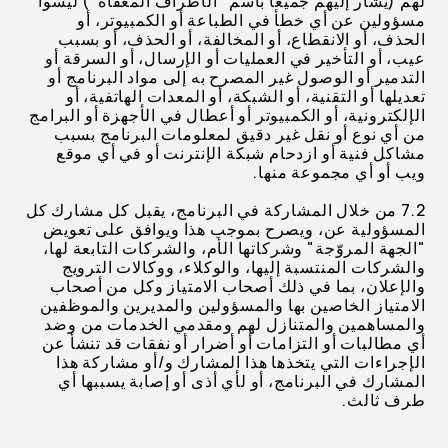
لهم (يشار إليهم جميعًا باسم "الأطراف المعفاة") ليسوا
مسؤولين عن أي خطأ في الطباعة أو الكمبيوتر، أو
الحذف، أو الانقطاع، أو المخالفة، أو الحذف، أو بسبب
عيب، أو التأخير في العمليات أو الإرسال، أو السرقة أو
التدمير أو الوصول غير المصرح به إلى مواد البرنامج أو
تعديلها أو التقنية، أو الشبكة، أو المعدات الهاتفية، أو
الإلكترونية، أو الكمبيوتر أو أعطال في الأجهزة أو البرامج
من أي نوع أو نقل غير دقيق لمعلومات البرنامج بسبب
مشاكل فنية أو ازدحام شبكة الإنترنت أو في أي موقع
ويب أو أي مجموعة منها.
7.2 من خلال المشاركة في البرنامج، يقبل كل مشارك كل
المسؤولية عن، ويصرح بموجب هذا ويوافق على تعويض
"الجهة المروّجة" وشركاتها الأم، والشركات التابعة لها،
والشركات المنتسبة إليها، والوكلاء، ووكالات الترويج
والإعلان، بما في ذلك أصحاب الامتياز وكل من أصحاب
الامتياز الخاصين بها والمسؤولين والمديرين والموظفين
والمساهمين والمتنازل لهم ومقدمي الخدمات من وضد
أي مطالبات أو التزامات أو أضرار أو نفقات قد تنشأ عن
الإجراءات التي يتخذها هذا المشارك و/أو مشاركة هذا
المشارك في البرنامج، أو لأي أذى أو إصابة يسببها أي
طرف ثالث.