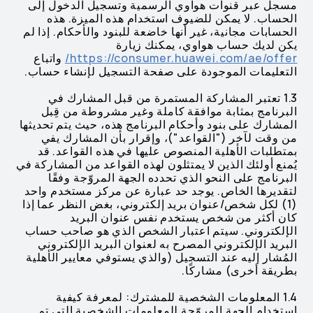
مسجل عبر قنوات هواوي الرسمية وتسجيل الدخول إلى
الحساب. لا يمكن للضيوف استخدام هذه الميزة. هذه
الحسابات مجانية، غير أنها خاضعة للبنود والأحكام. إذا لم
يكن لديك حساب هواوي، يمكنك زيارة
https://consumer.huawei.com/ae/offer/
واتباع
التعليمات الموجودة على صفحة التسجيل لإنشاء حساب.
1.3 تعتبر المشاركة المستمرة من قبل المشارك في
البرنامج بمثابة موافقة كاملة وغير مشروطة من قِبل
المشارك على بنود وأحكام البرنامج هذه، حيث يتم تحديثها
من وقت لآخر ("القواعد")، وإقرار بأن المشارك يفي
بمتطلبات الأهلية المنصوص عليها في هذه القواعد. قد
يُمنع أولئك الذين لا يمتثلون لهذه القواعد من المشاركة في
البرنامج على النحو الذي تحدده الجهة المروّجة وفقًا
لتقديرها الخاص. يوجد حد عبارة عن مركز مستخدم واحد
(1) لكل شخص/عنوان بريد إلكتروني، بغض النظر عما إذا
كان أكثر من شخص يستخدم نفس عنوان البريد
الإلكتروني. سيتم اعتبار الشخص الذي هو صاحب حساب
البريد الإلكتروني المصرح به لعنوان البريد الإلكتروني
المُشار إليه عند التسجيل (والذي يستوفي معايير الأهلية
بطريقة أخرى) مشاركًا.
1.4 المعلومات الشخصية للمشترك: لمعرفة كيفية
استخدام الجهة المروّجة للمعلومات الشخصية التي تم