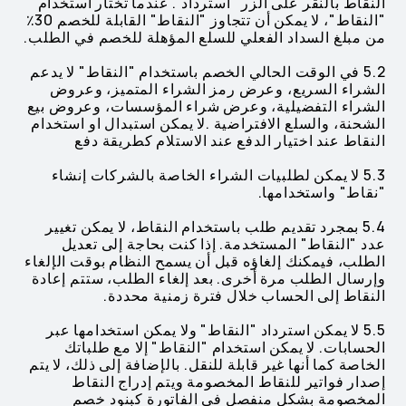
النقاط بالنقر على الزر "استرداد". عندما تختار استخدام
"النقاط"، لا يمكن أن تتجاوز "النقاط" القابلة للخصم 30٪
من مبلغ السداد الفعلي للسلع المؤهلة للخصم في الطلب.
5.2 في الوقت الحالي الخصم باستخدام "النقاط" لا يدعم
الشراء السريع، وعرض رمز الشراء المتميز، وعروض
الشراء التفضيلية، وعرض شراء المؤسسات، وعروض بيع
الشحنة، والسلع الافتراضية .لا يمكن استبدال او استخدام
النقاط عند اختيار الدفع عند الاستلام كطريقة دفع
5.3 لا يمكن لطلبيات الشراء الخاصة بالشركات إنشاء
"نقاط" واستخدامها.
5.4 بمجرد تقديم طلب باستخدام النقاط، لا يمكن تغيير
عدد "النقاط" المستخدمة. إذا كنت بحاجة إلى تعديل
الطلب، فيمكنك إلغاؤه قبل أن يسمح النظام بوقت الإلغاء
وإرسال الطلب مرة أخرى. بعد إلغاء الطلب، ستتم إعادة
النقاط إلى الحساب خلال فترة زمنية محددة.
5.5 لا يمكن استرداد "النقاط" ولا يمكن استخدامها عبر
الحسابات. لا يمكن استخدام "النقاط" إلا مع طلباتك
الخاصة كما أنها غير قابلة للنقل. بالإضافة إلى ذلك، لا يتم
إصدار فواتير للنقاط المخصومة ويتم إدراج النقاط
المخصومة بشكل منفصل في الفاتورة كبنود خصم