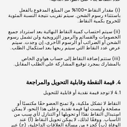
(i) مقدار النقاط=100% من المبلغ المدفوع بالفعل
باستثناء رسوم الشحن. سيتم تقريب نتيجة النسبة المئوية
للخروج بكمية النقاط.
(ii) سيتم احتساب كمية النقاط النهائية بعد استرداد جميع
الخصومات والقسائم والرموز الترويجية ولن تشمل رسوم
الشحن أو الضرائب أو الرسوم الأخرى، إن وجدت. سيتم
عرض عدد النقاط التي سيتم ربحها بعد استكمال الطلب.
(iii) ستتم إضافة النقاط إلى حساب هواوي الخاص
بالمشارك بمجرد توقيع المشاركة على الطلب المقابل.
4. قيمة النقطة وقابلية التحويل والمراجعة
4.1 لا توجد قيمة نقدية أو قابلية للتحويل
النقاط لا تشكل ملكية، ولا تمنح العضو حقًا مكتسبًا أو
مصلحة وليست لها قيمة نقدية. وعلى هذا النحو، لا يمكن
استبدال النقاط نقدًا أو تحويلها أو التنازل لأي سبب من
الأسباب. ووفقًا لذلك، لا يمكن تحويل النقاط (أ) عند
الوفاة (ب) كجزء من مسألة العلاقات الداخلية، (ج) عبر