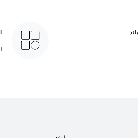
اند
ا
ا
ر
الدعم