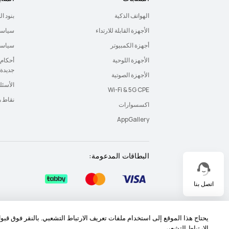
الهواتف الذكية
بنود ا
الأجهزة القابلة للارتداء
سياسة
أجهزة الكمبيوتر
سياسة 
الأجهزة اللوحية
أحكام 
جديدة
الأجهزة الصوتية
الأسئل
Wi-Fi & 5G CPE
نقاط 
اكسسوارات
AppGallery
البطاقات المدعومة:
اتصل بنا
خريطة الموقع
شروط الاستخدام
بيان الخصوصية
يحتاج هذا الموقع إلى استخدام ملفات تعريف الارتباط التشعبي. بالنقر فوق قب
الارتباط التشعبي