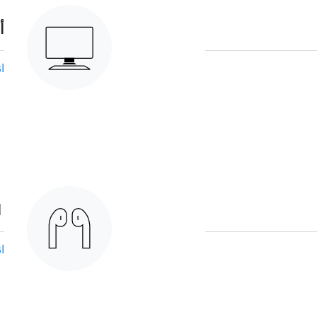
أ
ا
ا
ا