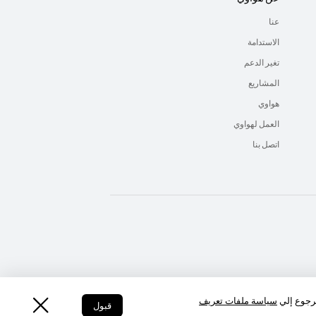
عنا
الاستدامة
تغير الدعم
المشاريع
هواوي
العمل لهواوي
اتصل بنا
UAE - اللغة العربية
UAE - English
لرجوع إلي
سياسة ملفات تعريف
قبول