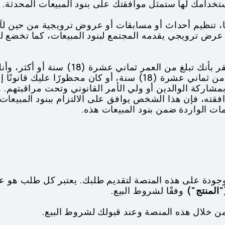
ستخدامك لها ستمثل موافقتك على بنود المبيعات المحدثة.
كنا، تنظيم أحداث أو مسابقات أو عروض ترويجية من حين لآ
ض ترويجي يقدمه المجتمع لبنود المبيعات، كما تخضع للب
1.6 باستخدام المنصة، فإنك تقر بأنك تبلغ من الع
الكاملة. وإذا كان عمرك أقل من ثماني عشرة (18) سنة، أو كان محظو
مشاركة الوالدين أو ولي الأمر القانوني وتحت مراقبتهم. وإذ
افقته، فإن هذا الشخص يوافق على الالتزام ببنود المبيعا
امات الواردة ضمن بنود المبيعات هذه.
 الموجودة على هذه المنصة لتقديم طلبك. يعتبر كل طلب ه
"المنتج")
وفقًا لشروط البيع.