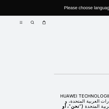
Please choose language 
فتح
عربة
البحث
القائمة
منصة") والعقد الذي تدخله مع شركة HUAWEI TECHNOLOGIES
رات العربية المتحدة، و
ربية المتحدة
("نحن"، أو