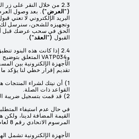
2.3 من خلال النقر على زر الشراء، أنت تقدم عرضاً ملزماً لشراء المنتجات الموجودة في سلة التسوق الخاصة بك
("العرض")
. بعد وصول العرض
البريد الإلكتروني لا تعني ق
وتجهيزه للشحن، سنرسل لك بري
الحق في سحب عرضك قبل أن تت
القبول
("العقد")
.
وVATP034 المتعلق 
الأجهزة الإلكترونية بين الم
تقديم إقرار خطي لنا يؤكد ما 
1) أن نيتك لشراء المنتجات ه
القواعد ذات الصلة.
2) قد قمت بتسجيل ضريبة القيمة المضافة لدى الهيئة الاتحادية للضرائب.
في حال عدم استيفاء المتطلبا
المرسوم الاتحادي رقم 8 لعام 2017 بشأن ضريبة القيمة المضافة
الأجهزة الإلكترونية تشمل اله