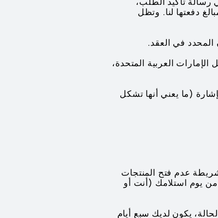
ي رسالة تأكيد الطلب،
لغ دفعتها لنا. وتظل
خل الإمارات العربية المتحدة،
شارة (ما يعني أنها تشكل
مستهلكًا، فإن لديك الحق في الانسحاب من العقد في غضون سبع أيام (7) شريطة عدم فتح المنتجات
تبلغ سبع أيام (7) من يوم استلامك (أنت أو
الة، يكون لديك سبع أيام