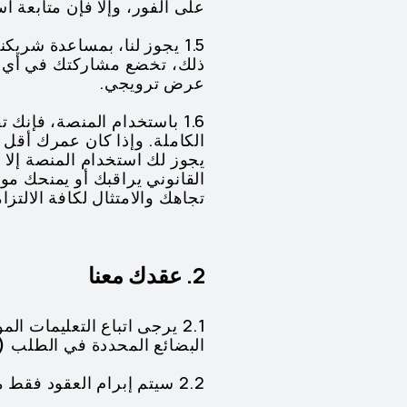
على الفور، وإلا فإن متابعة ا
1.5 يجوز لنا، بمساعدة شري
ذلك، تخضع مشاركتك في أي عر
عرض ترويجي.
يجوز لك استخدام المنصة إلا ب
القانوني يراقبك أو يمنحك مو
تجاهك والامتثال لكافة الالتز
2. عقدك معنا
2.1 يرجى اتباع التعليمات
البضائع المحددة في الطلب
(
2.2 سيتم إبرام العقود فقط من خلال هذه المنصة وعند قبولك لشروط البيع.