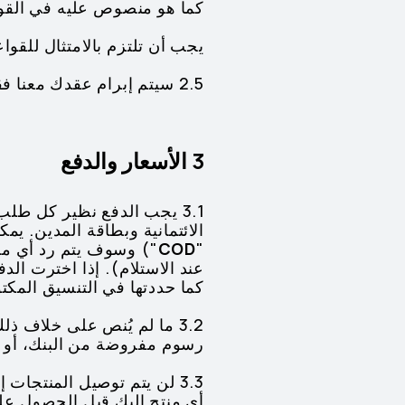
كما هو منصوص عليه في القوا
يجب أن تلتزم بالامتثال للقوا
2.5 سيتم إبرام عقدك معنا فقط باللغة الإنجليزية أو العربية.
3 الأسعار والدفع
3.1 يجب الدفع نظير كل طل
الائتمانية وبطاقة المدين. يم
"
COD
") وسوف يتم رد أي مبا
عند الاستلام). إذا اخترت الد
كما حددتها في التنسيق المك
3.2 ما لم يُنص على خلاف 
رسوم مفروضة من البنك، أو ا
3.3 لن يتم توصيل المنتجات 
أي منتج إليك قبل الحصول على