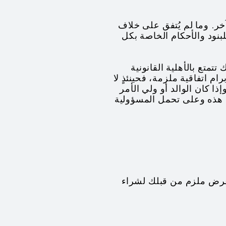
خر. وما لم يُتفق على خلاف
نود والأحكام الخاصة بكل
مر ثماني عشرة (18) سنة أو أكثر، وأنك تتمتع بالأهلية القانونية
رًا عليك قانونًا إبرام اتفاقية ملزمة، فحينئذٍ لا
ا كان الوالد أو ولي الأمر
ت هذه وعلى تحمل المسؤولية
و عرض ملزم من قبلك لشراء