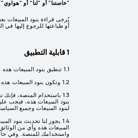
"خاصتنا" أو "لنا" أو "هواوي")
يُرجى قراءة بنود المبيعات بع
أو طباعتها للرجوع إليها في ا
1 قابلية التطبيق
1.1 تنطبق بنود المبيعات هذه على جميع العروض والعقود والتسليمات المتاحة من هواوي على المنصة.
1.2 وتكون بنود المبيعات هذه ملزمة وسارية على كل شخص يدخل إلى المنصة أو يستخدمها ("أنت" أو "خاصتك").
1.3 باستخدام المنصة، فإنك
بنود المبيعات هذه، فيجب عل
لبنود المبيعات وجميع السياس
1.4 يجوز لنا تحديث بنود ا
المبيعات هذه وأي من الوثائق ا
واستخدامك للمنصة. وفي حال 