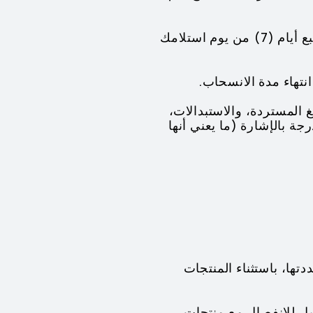
(b) يتم شحن المنتج الذي طلبته في عدة أجزاء أو قطع. وفي هذه الحالة، يكون لديك سبع أيام (7) من يوم استلامك
غ المستردة، والاستبدالات،
ة بالإشارة (ما يعني أنها
دتها، باستثناء المنتجات
ابل للانفصال مع منتجات