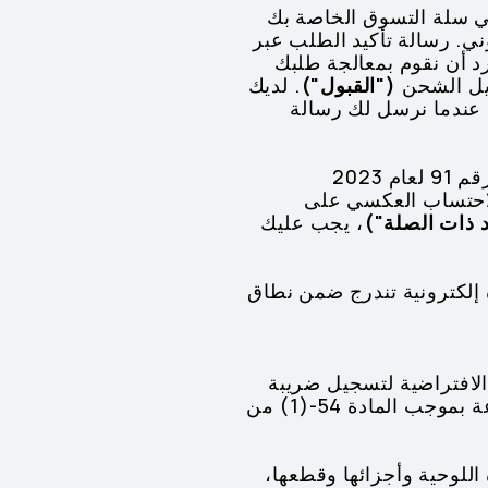
ي. رسالة تأكيد الطلب عبر
د أن نقوم بمعالجة طلبك
صيل الشحن
("القبول")
. لديك
 عندما نرسل لك رسالة
2.4 إذا كانت هذه البنود تنطبق عليك، فيجب أن الالتزام بها. وفقًا لقرار مجلس الوزراء رقم 91 لعام 2023
ة الاحتساب العكسي على
د ذات الصلة")
، يجب عليك
ة إلكترونية تندرج ضمن نطاق
الافتراضية لتسجيل ضريبة
القيمة المضافة لدينا، ولكن هذا قد يؤدي إلى عدم القدرة على استرداد الضريبة المدفوعة بموجب المادة 54-(1) من
 اللوحية وأجزائها وقطعها،