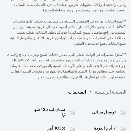
واللون والحجم)، وكذلك محتويات العرض الفعلية (بما في ذلك على سبيل المثال لا
الحصر الخلفيات وواجهة المستخدم والرموز ومقاطع الفيديو).
**جميع البيانات الواردة في الصفحات السابقة هي قيم نظرية حصلت عليها مختبرات
HUAWEI الداخلية من خلال الاختبارات التي أجريت في ظل ظروف معينة. لمزيد من
المعلومات، راجع تفاصيل المنتج المذكورة أعلاه. قد تختلف البيانات الفعلية بسبب
الاختلافات في المنتجات الفردية وإصدارات البرامج وظروف التطبيق والعوامل البيئية.
جميع البيانات تخضع للاستخدام الفعلي.
***نظرًا للتغييرات في الوقت الفعلي التي تتضمن دفعات المنتج وعوامل الإنتاج والإمداد،
من أجل توفير معلومات دقيقة عن المنتج ومواصفاته وميزاته، يجوز لشركة HUAWEI
إجراء تعديلات في الوقت الفعلي على الأوصاف النصية والصور في صفحات المعلومات
السابقة، حتى تتطابق مع أداء المنتج والمواصفات والفهارس ومكونات المنتج الفعلي.
تخضع معلومات المنتج لمثل هذه التغييرات والتعديلات دون إشعار.
الصفحة الرئيسية
الملحقات
ضمان لمدة 12 شه
توصيل مجاني
رًا
7 أيام العودة
100% أمن