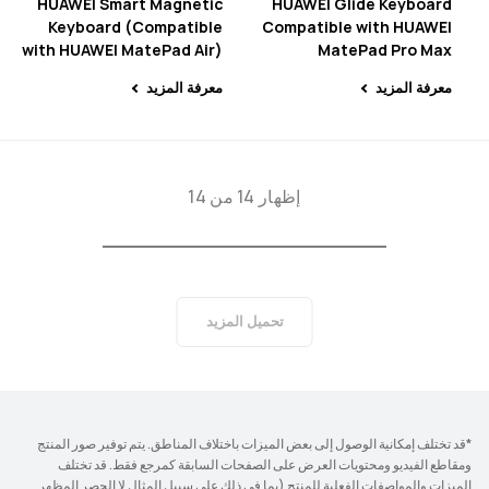
HUAWEI Smart Magnetic
HUAWEI Glide Keyboard
Keyboard (Compatible
Compatible with HUAWEI
with HUAWEI MatePad Air)
MatePad Pro Max
معرفة المزيد
معرفة المزيد
إظهار 14 من 14
تحميل المزيد
*قد تختلف إمكانية الوصول إلى بعض الميزات باختلاف المناطق. يتم توفير صور المنتج
ومقاطع الفيديو ومحتويات العرض على الصفحات السابقة كمرجع فقط. قد تختلف
الميزات والمواصفات الفعلية للمنتج (بما في ذلك على سبيل المثال لا الحصر المظهر