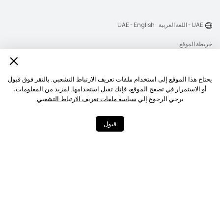
UAE - اللغة العربية
UAE - English
خريطة الموقع
شروط الاستخدام
بيان الخصوصية
يحتاج هذا الموقع إلى استخدام ملفات تعريف الارتباط التشعبي. بالنقر فوق قبول
أو الاستمرار في تصفح الموقع، فإنك تقبل استخدامها. لمزيد من المعلومات،
الكوكيز
يرجي الرجوع إلي
سياسة ملفات تعريف الارتباط التشعبي
‎©2026 Huawei Device Co., Ltd. All rights reserved.‎
قبول