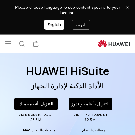
HUAWEI
Please choose language to see content specific to your
HiSuite
location.
English
العربية
فتح
عربة
البحث
القائ
HUAWEI HiSuite
الأداة الذكية لإدارة الجهاز
التنزيل بأنظمة ويندوز
التنزيل بأنظمة ماك
V13.0.0.350 | 2026.6.1
V14.0.0.370 | 2026.6.1
28.5 M
62.3 M
متطلبات النظام
متطلبات النظام -Mac