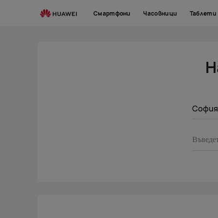
Service-
Смартфони
Часовници
Таблети
center
Н
София