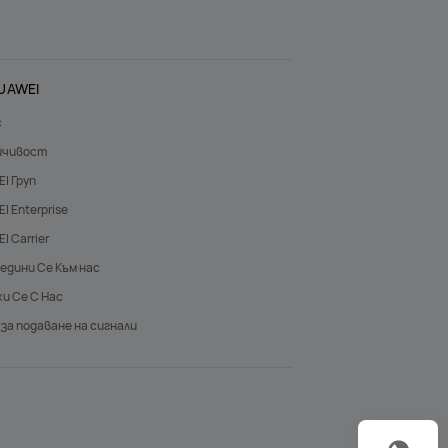
UAWEI
с
йчивост
I Груп
I Enterprise
I Carrier
едини Се Към нас
и Се С Нас
 за подаване на сигнали