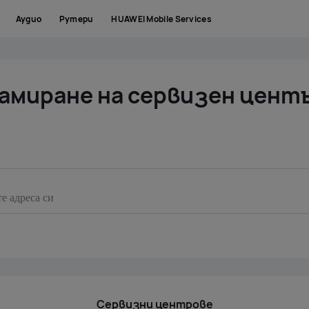
Аудио
Рутери
HUAWEI Mobile Services
амиране на сервизен цент
Сервизни центрове