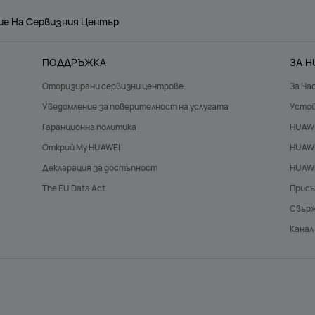
е На Сервизния Център
ПОДДРЪЖКА
ЗА H
Оторизирани сервизни центрове
За На
Уведомление за поверителност на услугата
Усто
Гаранционна политика
HUAWE
Открий My HUAWEI
HUAWE
Декларация за достъпност
HUAWE
The EU Data Act
Присъ
Свърж
Канал