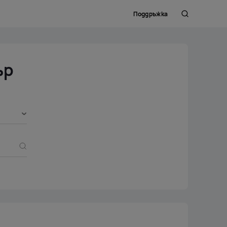
Поддръжка
Търсене
ър