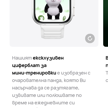
Нашият
ексклузивен
циферблат за
мини-тренировки
е изобразен с
очарователна панда, която Ви
с
насърчава да се разтягате,
извивате или полюшвате по
време на ежедневните си