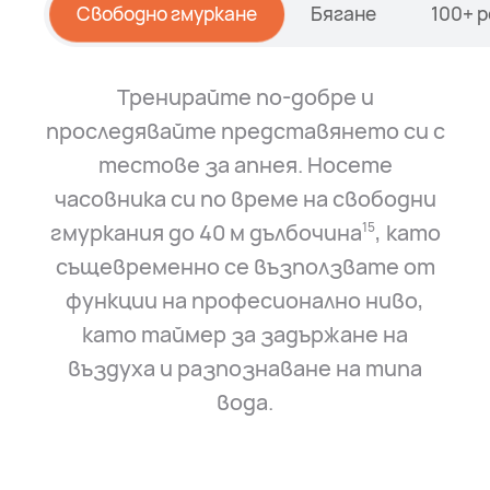
Свободно гмуркане
Бягане
100+ 
Тренирайте по-добре и
проследявайте представянето си с
тестове за апнея. Носете
часовника си по време на свободни
гмуркания до 40 м дълбочина⁠
, като
15
същевременно се възползвате от
функции на професионално ниво,
като таймер за задържане на
въздуха и разпознаване на типа
вода.