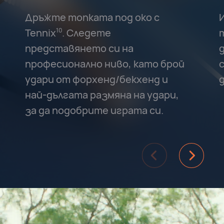
Дръжте топката под око с
Tennix⁠
. Следете
10
представянето си на
професионално ниво, като брой
удари от форхенд/бекхенд и
най-дългата размяна на удари,
за да подобрите играта си.