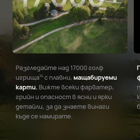
Разгледайте над 17000 голф
игрища⁠
с плавни,
мащабируеми
14
карти.
Вижте всеки фарватер,
грийн и опасност в ясни и ярки
детайли, за да знаете винаги
къде се намирате.