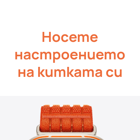
Носете
настроението
на китката си