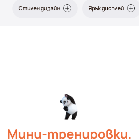
Стилен дизайн
Ярък дисплей
Orange:
Мини-тренировки,