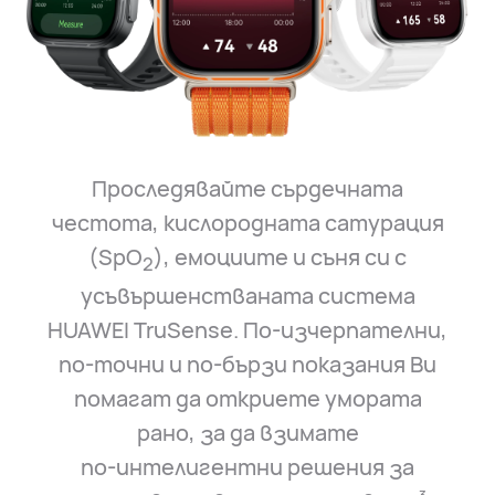
Проследявайте сърдечната
честота, кислородната сатурация
(SpO
), емоциите и съня си с
2
усъвършенстваната система
HUAWEI TruSense. По-изчерпателни,
по-точни и
по-бързи показания Ви
помагат да откриете умората
рано, за да взимате
по-интелигентни решения за