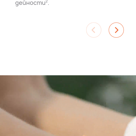
дейности⁠
.
2