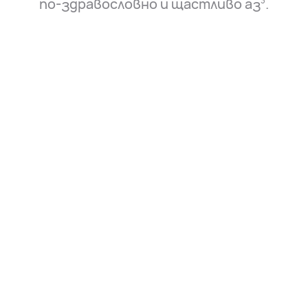
по-здравословно и щастливо аз⁠
.
3