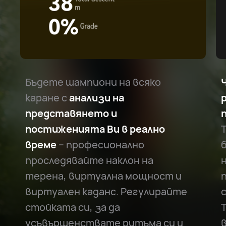
Бъдете шампиони на всяко
каране с
анализи на
представянето и
постиженията Ви в реално
време
– професионално
проследявайте наклон на
терена, виртуална мощност и
виртуален каданс. Регулирайте
стойката си, за да
усъвършенствате ритъма си и