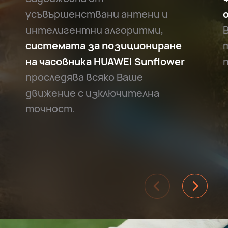
усъвършенствани антени и
интелигентни алгоритми,
системата за позициониране
на часовника HUAWEI Sunflower
проследява всяко Ваше
движение с изключителна
точност.