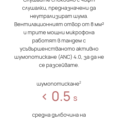
слушалки, предназначени да
неутрализират шума.
Вентилационният отвор от 8 мм²
и трите мощни микрофона
работят в тандем с
усъвършенстваното активно
шумопотискане (ANC) 4.0, за да не
се разсейвате.
шумопотискане
2
< 0.5
s
средна дълбочина на