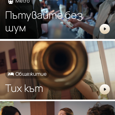
Metro
Пътувайте без
шум
Общежитие
Тих кът