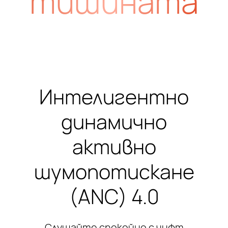
тишината
Интелигентно
динамично
активно
шумопотискане
(ANC) 4.0
Слушайте спокойно с чифт