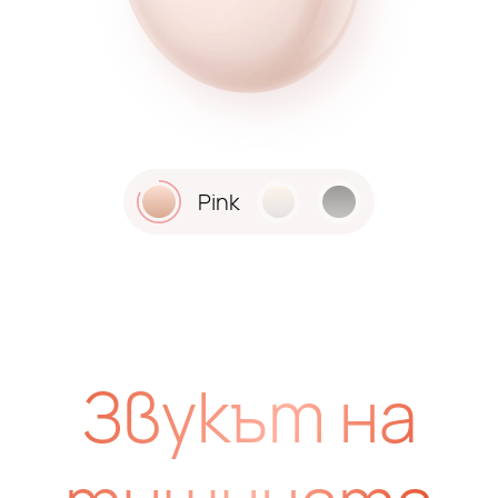
Pink
White
Black
Звукът на