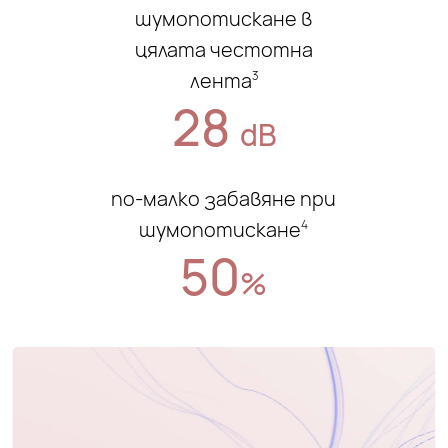
шумопотискане в
цялата честотна
лента
3
28
dB
по-малко забавяне при
шумопотискане
4
50
%