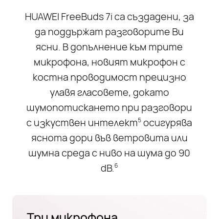
HUAWEI FreeBuds 7i са създадени, за
да поддържат разговорите Ви
ясни. В допълнение към трите
микрофона, новият микрофон с
костна проводимост прецизно
улавя гласовете, докато
шумопотискането при разговори
с изкуствен интелект
осигурява
5
яснота дори във ветровита или
шумна среда с ниво на шума до 90
dB.
6
Три микрофона