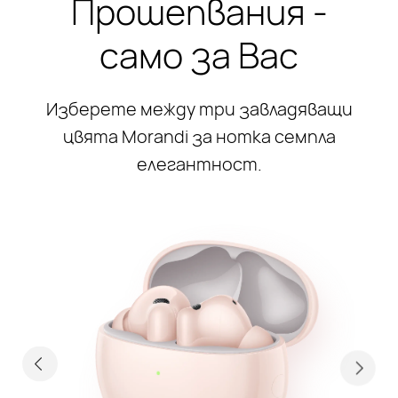
Прошепвания -
само за Вас
Изберете между три завладяващи
цвята Morandi за нотка семпла
елегантност.