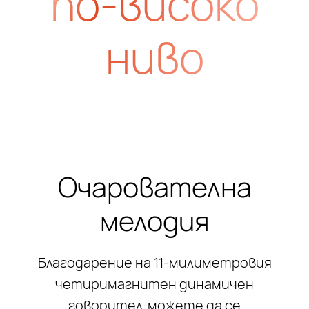
по-високо
ниво
Очарователна
мелодия
Благодарение на 11-милиметровия
четиримагнитен динамичен
говорител, можете да се