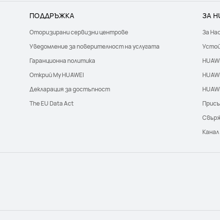
ПОДДРЪЖКА
ЗА H
Оторизирани сервизни центрове
За На
Уведомление за поверителност на услугата
Усто
Гаранционна политика
HUAWE
Открий My HUAWEI
HUAWE
Декларация за достъпност
HUAWE
The EU Data Act
Присъ
Свърж
Канал