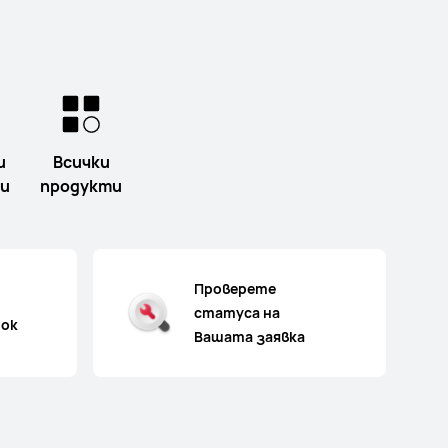
и
Всички
и
продукти
Проверете
статуса на
рок
Вашата заявка