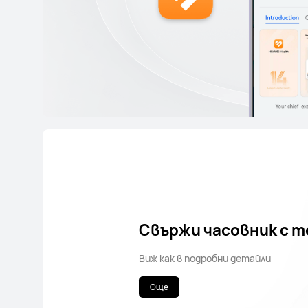
Свържи часовник с 
Виж как в подробни детайли
Още