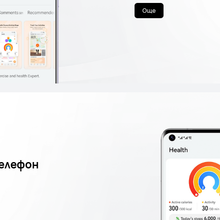
Още
телефон