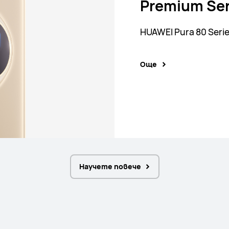
отстъпка п
Premium Ser
на загубена
HUAWEI Pura 80 Seri
HUAWEI Loss Care Su
Още
Още
Научете повече