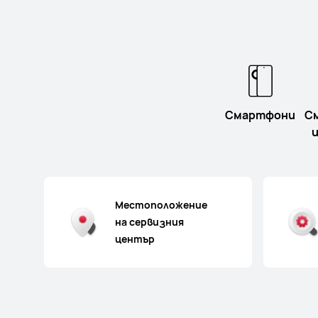
Смартфони
С
и
Местоположение
на сервизния
център