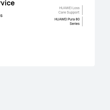
ри поръчка
vice
HUAWEI Loss
 слушалка
Care Support
es
HUAWEI Pura 80
Series
pport