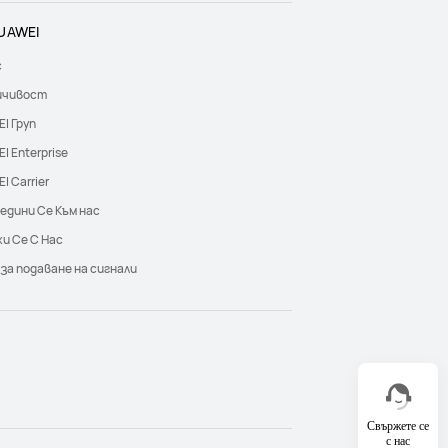
UAWEI
с
йчивост
I Груп
I Enterprise
I Carrier
едини Се Към нас
и Се С Нас
 за подаване на сигнали
Свържете се
с нас