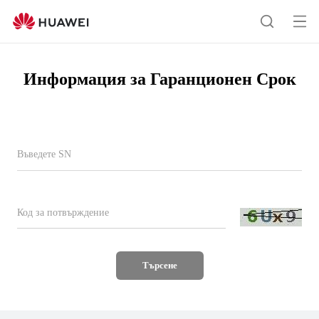
Информация
за
От
Търсен
Гаранционен
на
Срок
ме
Информация за Гаранционен Срок
Търсене