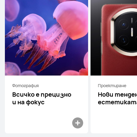
Фотография
Проектиране
Всичко е прецизно
Нови тенде
и на фокус
естетикат