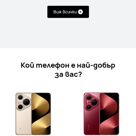
Виж всички
HUAWEI Mate X6
Научи повече
Купи
Кой телефон е най-добър
за вас?
Pura Series
HUAWEI Pura 80 Ultra