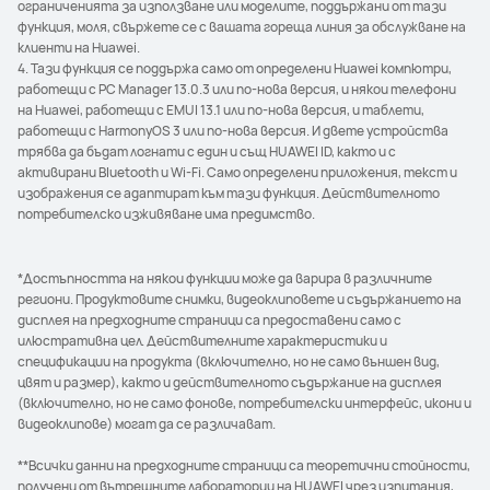
ограниченията за използване или моделите, поддържани от тази
функция, моля, свържете се с вашата гореща линия за обслужване на
клиенти на Huawei.
4. Тази функция се поддържа само от определени Huawei компютри,
работещи с PC Manager 13.0.3 или по-нова версия, и някои телефони
на Huawei, работещи с EMUI 13.1 или по-нова версия, и таблети,
работещи с HarmonyOS 3 или по-нова версия. И двете устройства
трябва да бъдат логнати с един и същ HUAWEI ID, както и с
активирани Bluetooth и Wi-Fi. Само определени приложения, текст и
изображения се адаптират към тази функция. Действителното
потребителско изживяване има предимство.
*Достъпността на някои функции може да варира в различните
региони. Продуктовите снимки, видеоклиповете и съдържанието на
дисплея на предходните страници са предоставени само с
илюстративна цел. Действителните характеристики и
спецификации на продукта (включително, но не само външен вид,
цвят и размер), както и действителното съдържание на дисплея
(включително, но не само фонове, потребителски интерфейс, икони и
видеоклипове) могат да се различават.
**Всички данни на предходните страници са теоретични стойности,
получени от вътрешните лаборатории на HUAWEI чрез изпитания,