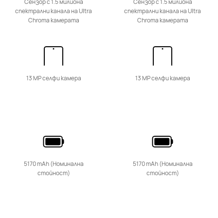
Сензор с 1.5 милиона
Сензор с 1.5 милиона
спектрални канала на Ultra
спектрални канала на Ultra
Chroma камерата
Chroma камерата
HUAWEI nova 14 Pro
Научи повече
Купи
13 MP селфи камера
13 MP селфи камера
HUAWEI nova 13 Pro
Научи повече
Купи
5170 mAh (Номинална
5170 mAh (Номинална
стойност)
стойност)