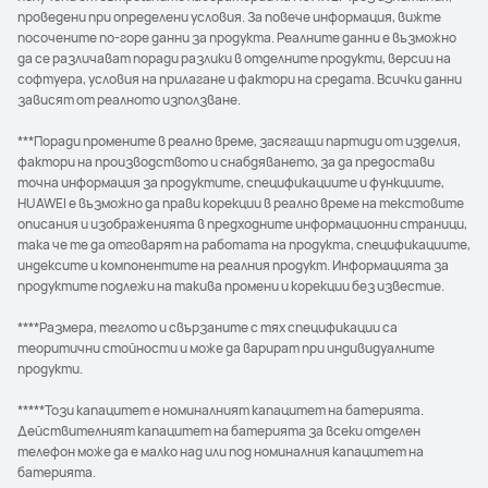
проведени при определени условия. За повече информация, вижте
посочените по-горе данни за продукта. Реалните данни е възможно
да се различават поради разлики в отделните продукти, версии на
софтуера, условия на прилагане и фактори на средата. Всички данни
зависят от реалното използване.
***Поради промените в реално време, засягащи партиди от изделия,
фактори на производството и снабдяването, за да предостави
точна информация за продуктите, спецификациите и функциите,
HUAWEI е възможно да прави корекции в реално време на текстовите
описания и изображенията в предходните информационни страници,
така че те да отговарят на работата на продукта, спецификациите,
индексите и компонентите на реалния продукт. Информацията за
продуктите подлежи на такива промени и корекции без известие.
****Размера, теглото и свързаните с тях спецификации са
теоритични стойности и може да варират при индивидуалните
продукти.
*****Този капацитет е номиналният капацитет на батерията.
Действителният капацитет на батерията за всеки отделен
телефон може да е малко над или под номиналния капацитет на
батерията.