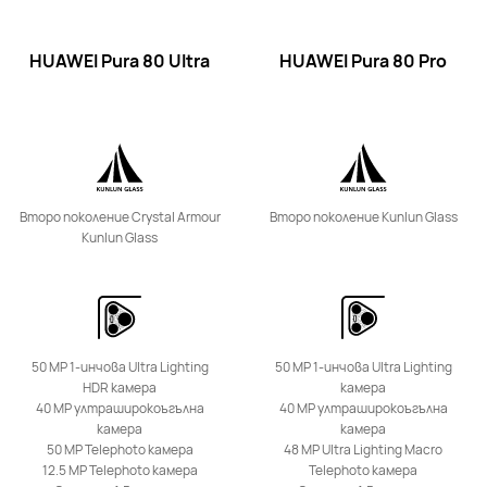
Научи повече
Купи
HUAWEI Pura 80 Ultra
HUAWEI Pura 80 Pro
HUAWEI Pura 80 Pro
Второ поколение Crystal Armour
Второ поколение Kunlun Glass
Kunlun Glass
Научи повече
Купи
50 MP 1-инчова Ultra Lighting
50 MP 1-инчова Ultra Lighting
HDR камера
камера
40 MP ултраширокоъгълна
40 MP ултраширокоъгълна
nova Series
камера
камера
50 MP Telephoto камера
48 MP Ultra Lighting Macro
12.5 MP Telephoto камера
Telephoto камера