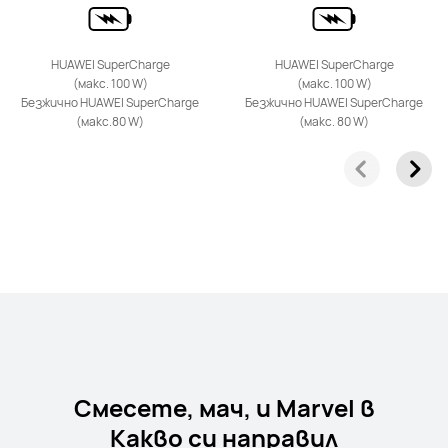
HUAWEI nova 13
Научи повече
Купи
HUAWEI SuperCharge
HUAWEI SuperCharge
(макс. 100 W)
(макс. 100 W)
Безжично HUAWEI SuperCharge
Безжично HUAWEI SuperCharge
(макс.80 W)
(макс. 80 W)
Смесете, мач, и Marvel в
Какво си направил