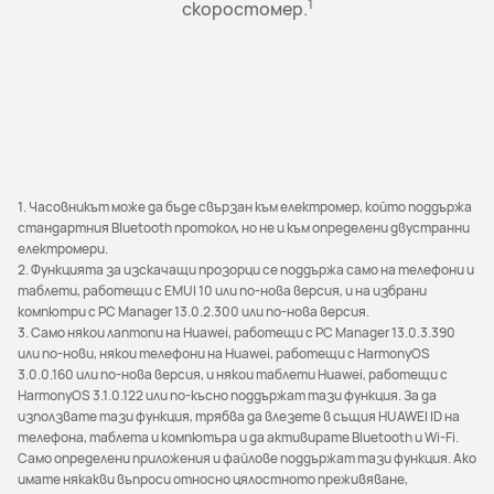
1
поставете, прехвърляйте и ги споделяйте на
телефона, за да завършите първоначалното
сърцето си с просторните прозорци на
скоростомер.
2
3
приложенията в режим Пейзаж и App Multiplier.
свързаните устройства със забележителна
сдвояване.
4
лекота.
1. Часовникът може да бъде свързан към електромер, който поддържа
стандартния Bluetooth протокол, но не и към определени двустранни
електромери.
2. Функцията за изскачащи прозорци се поддържа само на телефони и
таблети, работещи с EMUI 10 или по-нова версия, и на избрани
компютри с PC Manager 13.0.2.300 или по-нова версия.
3. Само някои лаптопи на Huawei, работещи с PC Manager 13.0.3.390
или по-нови, някои телефони на Huawei, работещи с HarmonyOS
3.0.0.160 или по-нова версия, и някои таблети Huawei, работещи с
HarmonyOS 3.1.0.122 или по-късно поддържат тази функция. За да
използвате тази функция, трябва да влезете в същия HUAWEI ID на
телефона, таблета и компютъра и да активирате Bluetooth и Wi-Fi.
Само определени приложения и файлове поддържат тази функция. Ако
имате някакви въпроси относно цялостното преживяване,