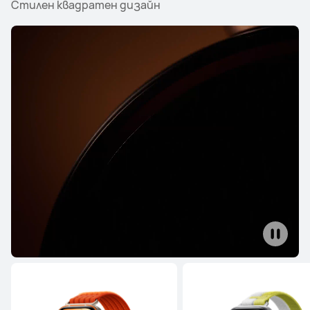
Стилен квадратен дизайн
HUAWEI WATCH ULTIMATE DESIGN
Научи повече
Купи
WATCH Series