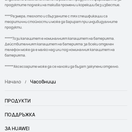
продуктите подлежи на такива промени и корекции без известие.
****Размера, теглото и свързаните с тях спецификации са
теоритични стойности и може да варират при индивидуалните
продукти.
*****Този капацитет е номиналният капацитет на батерията.
Действителният капацитет на батерията за всеки отделен
телефон може да е малко над или под номиналния капацитет на
батерията.
******Аксесоарите може да се наложи да бъдат закупени отделно.
Начало
Часовници
ПРОДУКТИ
ПОДДРЪЖКА
ЗА HUAWEI