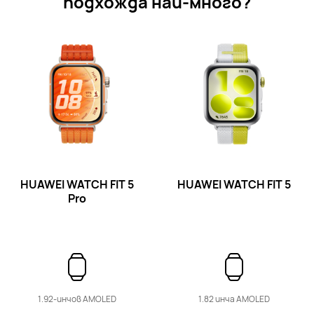
подхожда най-много?
HUAWEI WATCH FIT 4 Pro
Научи повече
Купи
HUAWEI WATCH FIT 4
HUAWEI WATCH FIT 5
HUAWEI WATCH FIT 5
Pro
Научи повече
Купи
1.92-инчов AMOLED
1.82 инча AMOLED
WATCH D Series