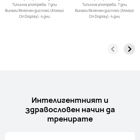
Типична употреба: 7 дни
Типична употреба: 7 дни
Винаги включен дисплей (Always
Винаги включен дисплей (Always
On Display): 4 дни
On Display): 4 дни
Интелигентният и
здравословен начин да
тренирате