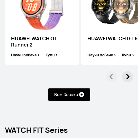
Научи повече
Купи
HUAWEI WATCH GT
HUAWEI WATCH GT 6
Runner 2
HUAWEI WATCH Ultimate 2
Научи повече
Купи
Научи повече
Купи
Научи повече
Купи
Виж всички
HUAWEI WATCH Ultimate
WATCH FIT Series
Научи повече
Купи