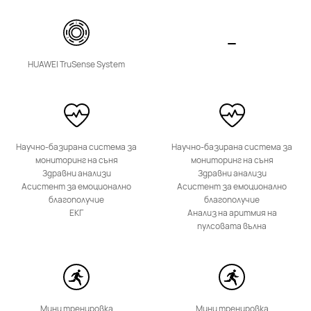
Научи повече
HUAWEI TruSense System
HUAWEI Band 11
Научно-базирана система за
Научно-базирана система за
Научи повече
мониторинг на съня
мониторинг на съня
Здравни анализи
Здравни анализи
Асистент за емоционално
Асистент за емоционално
благополучие
благополучие
ЕКГ
Анализ на аритмия на
пулсовата вълна
HUAWEI Band 10
Научи повече
Купи
Мини тренировка
Мини тренировка