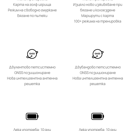
Карта на голф игрища
Изцяло ново изживяване при
Режим на свободно гмуркане
бягане и колоездене
Бягане по пътеки
Маршрути с карта
100+ режима на тренировка
Двулентово петсистемно
Двубандово петсистемно
GNSS позициониране
GNSS позициониране
Нова интелигентна антенна
Нова интелигентна антенна
решетка
решетка
Лека употреба: 10 дни
Лека употреба: 10 дни