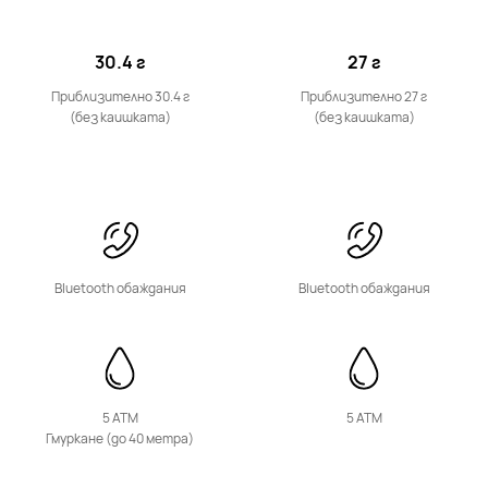
30.4 г
27 г
Приблизително 30.4 г
Приблизително 27 г
(без каишката)
(без каишката)
HUAWEI WATCH D2
Научи повече
Купи
Bluetooth обаждания
Bluetooth обаждания
Band Series
5 ATM
5 ATM
Гмуркане (до 40 метра)
HUAWEI Band 11 Pro