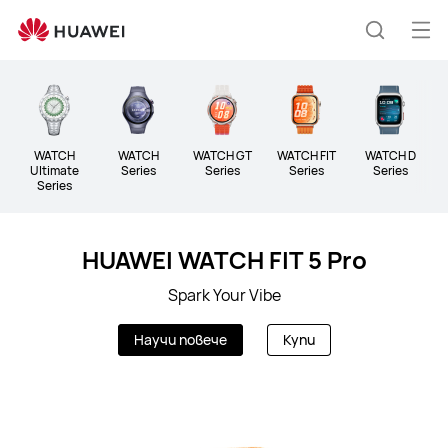
SMART
АКСЕСОАРИ
От
Търсен
на
ме
WATCH
WATCH
WATCH GT
WATCH FIT
WATCH D
B
Ultimate
Series
Series
Series
Series
Series
HUAWEI WATCH FIT 5 Pro
Spark Your Vibe
Научи повече
Купи