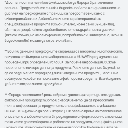
*Достъпността на някои функции може да варира в различните
региони. Продуктовите снимки, видеоклиповете и съдържанието на
дисплея на предходните страници са предоставени само с
илюстративна цел. Действителните характеристики и
спецификации на продукта (включително, но не само външен вид,
цвят и размер), както и действителното съдържание на дисплея
(включително, но не само фонове, потребителски интерфейс, икони и
видеоклипове) могат да се различават.
**Всички данни на предходните страници са теоретични стойности,
получени от вътрешните лаборатории на HUAWEI чрез изпитания,
проведени при определени условия. За повече информация, вижте
посочените по-горе данни за продукта. Реалните данни е възможно
да се различават поради разлики в отделните продукти, версии на
софтуера, условия на прилагане и фактори на средата. Всички данни
зависят от реалното използване.
***Поради промените в реално време, засягащи партиди от изделия,
фактори на производството и снабдяването, за да предостави
точна информация за продуктите, спецификациите и функциите,
HUAWEI е възможно да прави корекции в реално време на текстовите
описания и изображенията в предходните информационни страници,
така че те да отговарят на работата на продукта, спецификациите,
индексите и компонентите на реалния продукт. Информацията за