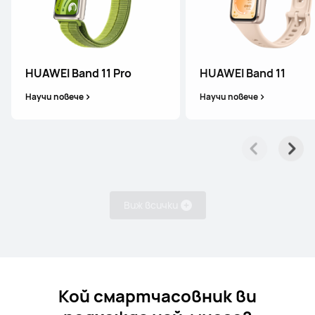
HUAWEI WATCH FIT 5 Pro
HUAWEI Band 11 Pro
HUAWEI Band 11
Научи повече
Купи
Научи повече
Научи повече
Виж всички
HUAWEI WATCH FIT 5
Научи повече
Купи
Кой смартчасовник ви