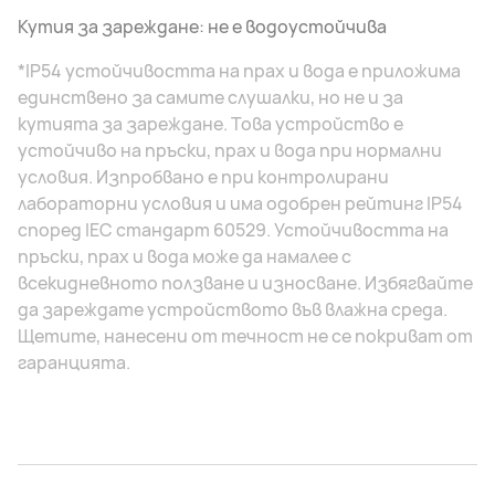
Кутия за зареждане: не е водоустойчива
*IP54 устойчивостта на прах и вода е приложима
единствено за самите слушалки, но не и за
кутията за зареждане. Това устройство е
устойчиво на пръски, прах и вода при нормални
условия. Изпробвано е при контролирани
лабораторни условия и има одобрен рейтинг IP54
според IEC стандарт 60529. Устойчивостта на
пръски, прах и вода може да намалее с
всекидневното ползване и износване. Избягвайте
да зареждате устройството във влажна среда.
Щетите, нанесени от течност не се покриват от
гаранцията.