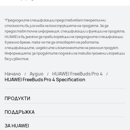
*Предходните спецификации представляват теоретични
стойности въз основа на конструкцията на продукта. За да
предоставя точна информация, спецификации и функции на продукта,
HUAWEI е възможно да прави корекции на предходните спецификации
в реално време, така че те да отговарят на работата,
спецификациите, индексите и компонентите на реалния продукт.
Информацията за продуктите подлежи на такива промени и корекции
без известие.
Начало
Аудио
HUAWEI FreeBuds Pro 4
HUAWEI FreeBuds Pro 4 Specification
ПРОДУКТИ
ПОДДРЪЖКА
ЗА HUAWEI