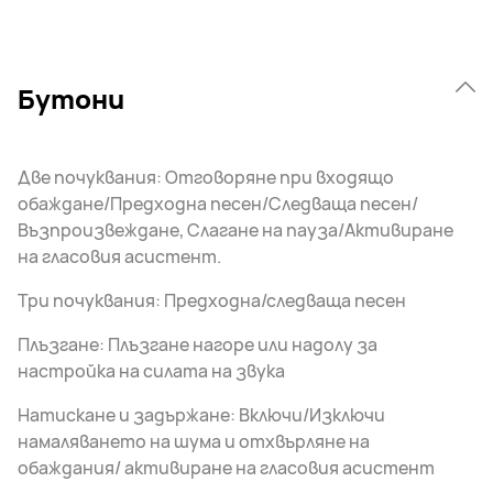
Бутони
Две почуквания: Отговоряне при входящо
обаждане/Предходна песен/Следваща песен/
Възпроизвеждане, Слагане на пауза/Активиране
на гласовия асистент.
Три почуквания: Предходна/следваща песен
Плъзгане: Плъзгане нагоре или надолу за
настройка на силата на звука
Натискане и задържане: Включи/Изключи
намаляването на шума и отхвърляне на
обаждания/ активиране на гласовия асистент