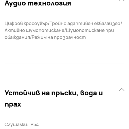
Аудио технология
Цифров кросоувър/Тройно адаптивен еквалайзер/
Активно шумопотискане/Шумопотискане при
обаждания/Режим на прозрачност
Устойчив на пръски, вода и
прах
Слушалки: IP54