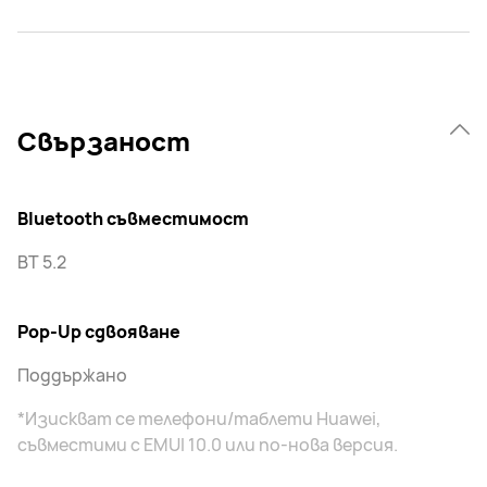
Свързаност
Bluetooth съвместимост
BT 5.2
Pop-Up сдвояване
Поддържано
*Изискват се телефони/таблети Huawei,
съвместими с EMUI 10.0 или по-нова версия.