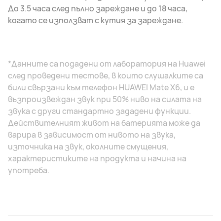
До 3.5 часа след пълно зареждане и до 18 часа,
когато се използват с кутия за зареждане.
*Данните са подадени от лаборатория на Huawei
след проведени тестове, в които слушалките са
били свързани към телефон HUAWEI Mate X6, и е
възпроизвеждан звук при 50% ниво на силата на
звука с други стандартно зададени функции.
Действителният живот на батерията може да
варира в зависимост от нивото на звука,
източника на звук, околните смущения,
характеристиките на продукта и начина на
употреба.