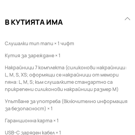
В КУТИЯТА ИМА
Слушалки тип тапи × 1 чифт
Кутия за зареждане × 1
Накрайници 7 комплекта (силиконови накрайници:
L, M, S, XS; оформящи се накрайници от мемори
пяна: L, M, S; към слушалките стандартно са
прикрепени силиконови накрайници размер M)
Упътване за употреба (включително информация
за безопасност) × 1
Гаранционна карта × 1
USB-C заряден кабел × 1