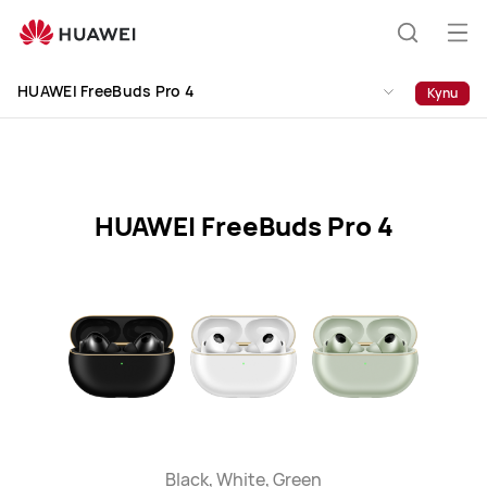
HUAWEI
FreeBuds
От
Търсен
Pro
на
4
HUAWEI FreeBuds Pro 4
Купи
ме
Specification
HUAWEI FreeBuds Pro 4
Black, White, Green