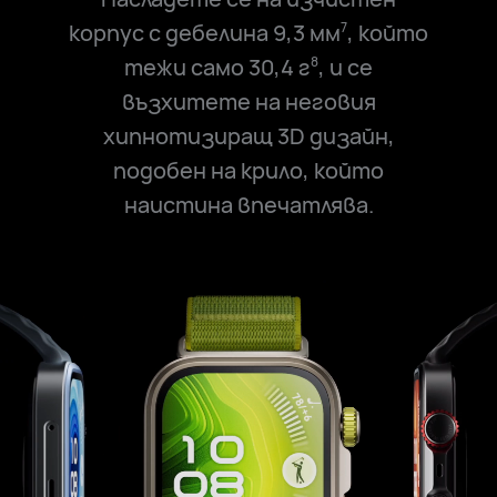
корпус с дебелина 9,3 мм
, който
7
тежи само 30,4 г
, и се
8
възхитете на неговия
хипнотизиращ 3D дизайн,
подобен на крило, който
наистина впечатлява.