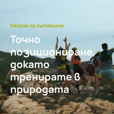
Бягане по пътеките
Точно
позициониране,
докато
тренирате в
природата