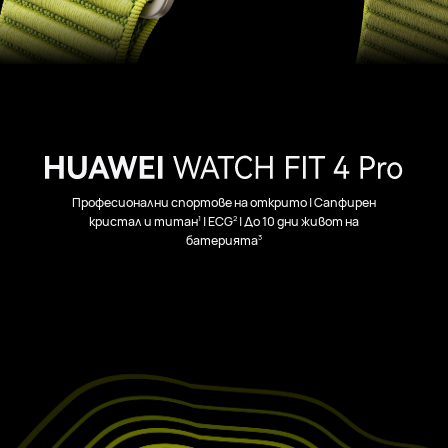
Професионални спортове на открито | Сапфирен
1
2
кристал и титан
| ECG
| До 10 дни живот на
3
батерията