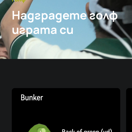
Надградете голф
играта си