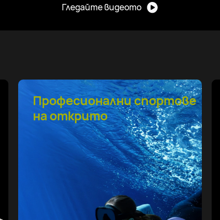
Гледайте видеото
е
Проследяване на
здравето
със системата HUAWEI
TruSense