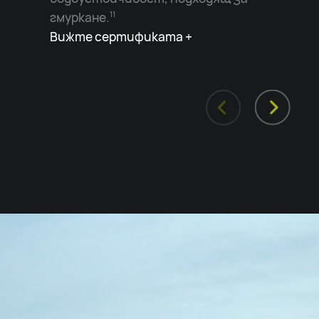
гмуркане.
11
Вижте сертификата +