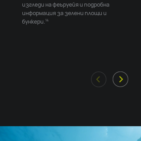
изгледи на феъруейя и подробна
информация за зелени площи и
бункери.
14