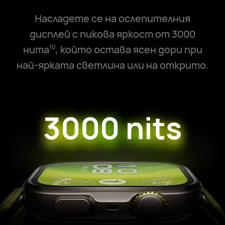
Насладете се на ослепителния
дисплей с пикова яркост от 3000
нита
, който остава ясен дори при
10
най-ярката светлина или на открито.
3000 nits