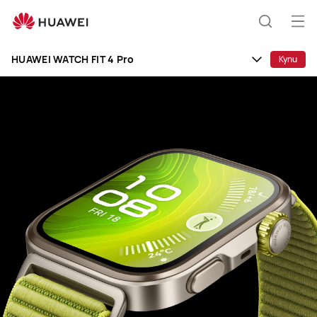
HUAWEI
WATCH
От
Търсен
FIT
на
4
HUAWEI WATCH FIT 4 Pro
Купи
ме
Pro