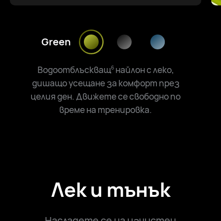
Green
Водоотблъскващ
найлон с леко,
6
дишащо усещане за комфорт през
целия ден. Движете се свободно по
време на тренировка.
Лек и тънък
Насладете се на изчистен