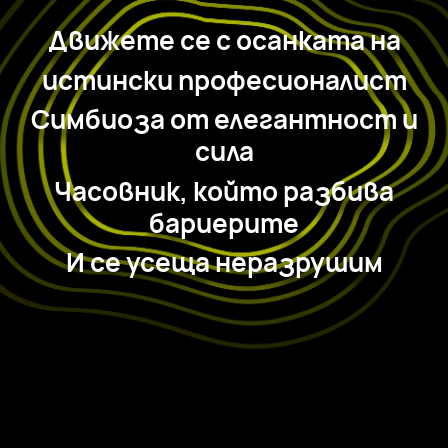
Движете се с осанката на
истински професионалист
Симбиоза от елегантност и
сила
Часовник, който разбива
бариерите
И се усеща неразрушим