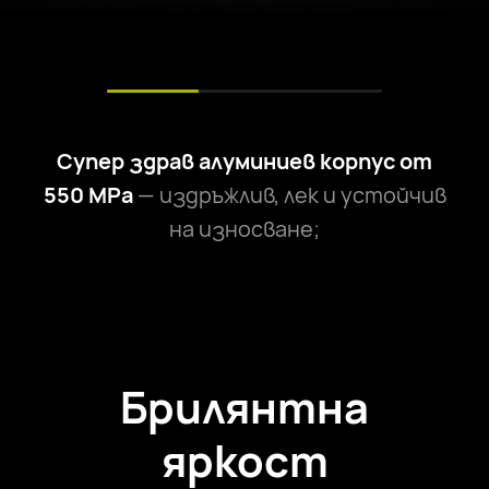
Супер здрав алуминиев корпус от
550 MPa
— издръжлив, лек и устойчив
на износване;
Брилянтна
яркост