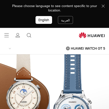
HUAWEI
Please choose language to see content specific to your
WATCH
location.
GT
English
5
العربية
فتح
البحث
ملف
القائ
lose
HUAWEI WATCH GT 5
تعريفي