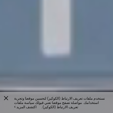
نستخدم ملفات تعريف الارتباط (الكوكيز) لتحسين موقعنا وتجربة
استخدامك. مواصلة تصفح موقعنا تعني قبولك سياسة ملفات
تعريف الارتباط (الكوكيز).
اكتشف المزيد