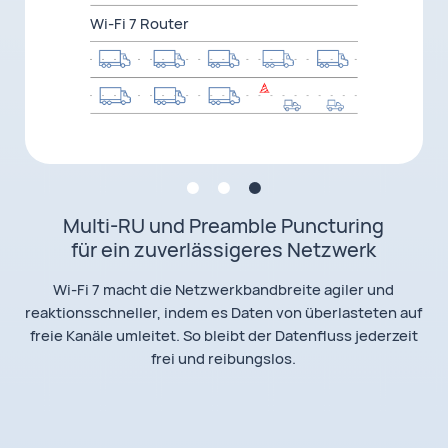
Wi-Fi 7 Router
MLO (Multi-Link Operation)
4K QAM
Multi-RU und Preamble Puncturing
Dual-Bänder für höhere Geschwindigkeit
120%
schnellere Datenübertragung
für ein zuverlässigeres Netzwerk
2
Mit Wi-Fi 7 ist es möglich, Geräte gleichzeitig mit den 2,4
Der HUAWEI WiFi BE3 verwendet die fortschrittliche
Wi-Fi 7 macht die Netzwerkbandbreite agiler und
4096-QAM-Modulationstechnik, um die Effizienz des
GHz- und 5 GHz-Bändern zu verbinden. Dadurch
reaktionsschneller, indem es Daten von überlasteten auf
profitierst du von schnelleren Verbindungen und einer
Datendurchsatzes um 120%
zu steigern. So kannst du
2
freie Kanäle umleitet. So bleibt der Datenfluss jederzeit
jeden Film unterbrechungsfrei und in bester Qualität
geringeren Latenz.
frei und reibungslos.
streamen.