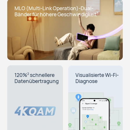
MLO (Multi-Link Operation)-Dual-
Bänder für höhere Geschwindigkeit
3
120%
schnellere
Visualisierte Wi-Fi-
2
Datenübertragung
Diagnose