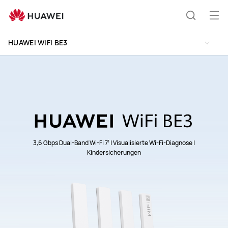
HUAWEI
WiFi
Me
Suche
BE3
öff
HUAWEI WiFi BE3
1
3,6 Gbps Dual-Band Wi-Fi 7
| Visualisierte Wi-Fi-Diagnose |
Kindersicherungen