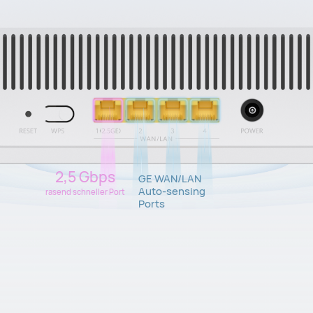
2,5 Gbps
GE WAN/LAN
Auto-sensing
rasend schneller Port
Ports