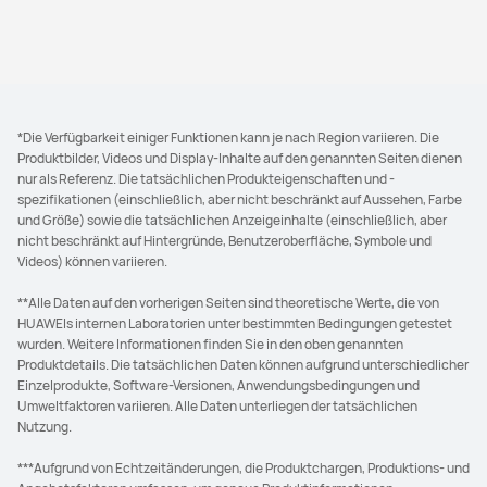
*Die Verfügbarkeit einiger Funktionen kann je nach Region variieren. Die
Produktbilder, Videos und Display-Inhalte auf den genannten Seiten dienen
nur als Referenz. Die tatsächlichen Produkteigenschaften und -
spezifikationen (einschließlich, aber nicht beschränkt auf Aussehen, Farbe
und Größe) sowie die tatsächlichen Anzeigeinhalte (einschließlich, aber
nicht beschränkt auf Hintergründe, Benutzeroberfläche, Symbole und
Videos) können variieren.
**Alle Daten auf den vorherigen Seiten sind theoretische Werte, die von
HUAWEIs internen Laboratorien unter bestimmten Bedingungen getestet
wurden. Weitere Informationen finden Sie in den oben genannten
Produktdetails. Die tatsächlichen Daten können aufgrund unterschiedlicher
Einzelprodukte, Software-Versionen, Anwendungsbedingungen und
Umweltfaktoren variieren. Alle Daten unterliegen der tatsächlichen
Nutzung.
***Aufgrund von Echtzeitänderungen, die Produktchargen, Produktions- und