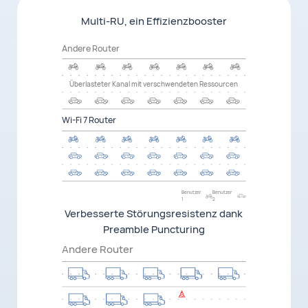
Multi-RU, ein Effizienzbooster
höhere
Geschwindigkeit
Andere Router
48%
6
Überlasteter Kanal mit verschwendeten Ressourcen
geringere Latenz
Wi-Fi 7 Router
50%
7
Benutzer
Benutzer
1
2
Verbesserte Störungsresistenz dank
Preamble Puncturing
Andere Router