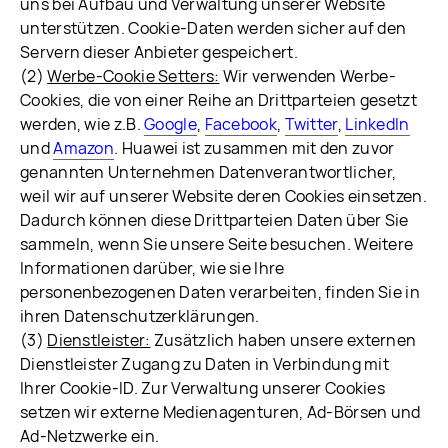
uns bei Aufbau und Verwaltung unserer Website
unterstützen. Cookie-Daten werden sicher auf den
Servern dieser Anbieter gespeichert.
(2)
Werbe-Cookie Setters:
Wir verwenden Werbe-
Cookies, die von einer Reihe an Drittparteien gesetzt
werden, wie z.B.
Google
,
Facebook
,
Twitter
,
LinkedIn
und
Amazon
. Huawei ist zusammen mit den zuvor
genannten Unternehmen Datenverantwortlicher,
weil wir auf unserer Website deren Cookies einsetzen.
Dadurch können diese Drittparteien Daten über Sie
sammeln, wenn Sie unsere Seite besuchen. Weitere
Informationen darüber, wie sie Ihre
personenbezogenen Daten verarbeiten, finden Sie in
ihren Datenschutzerklärungen.
(3)
Dienstleister:
Zusätzlich haben unsere externen
Dienstleister Zugang zu Daten in Verbindung mit
Ihrer Cookie-ID. Zur Verwaltung unserer Cookies
setzen wir externe Medienagenturen, Ad-Börsen und
Ad-Netzwerke ein.