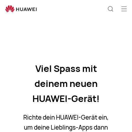
How
to
Me
Suche
Download
öff
Apps
Viel Spass mit
deinem neuen
HUAWEI-Gerät!
Richte dein HUAWEI-Gerät ein,
um deine Lieblings-Apps dann