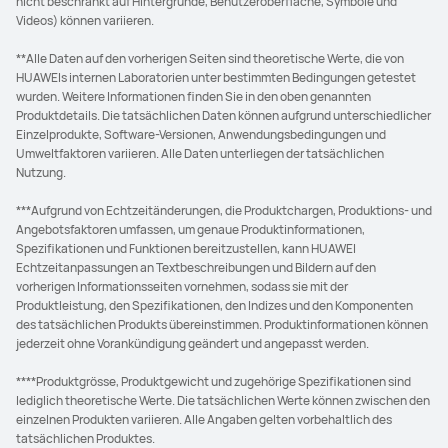
nicht beschränkt auf Hintergründe, Benutzeroberfläche, Symbole und
Videos) können variieren.
**Alle Daten auf den vorherigen Seiten sind theoretische Werte, die von
HUAWEIs internen Laboratorien unter bestimmten Bedingungen getestet
wurden. Weitere Informationen finden Sie in den oben genannten
Produktdetails. Die tatsächlichen Daten können aufgrund unterschiedlicher
Einzelprodukte, Software-Versionen, Anwendungsbedingungen und
Umweltfaktoren variieren. Alle Daten unterliegen der tatsächlichen
Nutzung.
***Aufgrund von Echtzeitänderungen, die Produktchargen, Produktions- und
Angebotsfaktoren umfassen, um genaue Produktinformationen,
Spezifikationen und Funktionen bereitzustellen, kann HUAWEI
Echtzeitanpassungen an Textbeschreibungen und Bildern auf den
vorherigen Informationsseiten vornehmen, sodass sie mit der
Produktleistung, den Spezifikationen, den Indizes und den Komponenten
des tatsächlichen Produkts übereinstimmen. Produktinformationen können
jederzeit ohne Vorankündigung geändert und angepasst werden.
****Produktgrösse, Produktgewicht und zugehörige Spezifikationen sind
lediglich theoretische Werte. Die tatsächlichen Werte können zwischen den
einzelnen Produkten variieren. Alle Angaben gelten vorbehaltlich des
tatsächlichen Produktes.