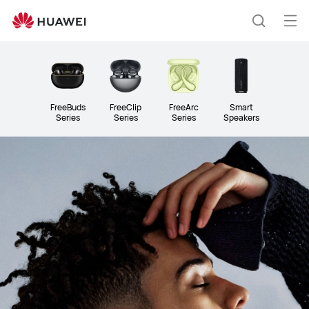
Audio
Me
Suche
öff
FreeBuds
FreeClip
FreeArc
Smart
Series
Series
Series
Speakers