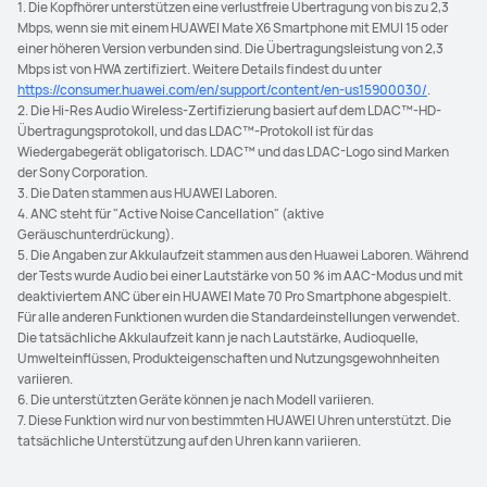
1. Die Kopfhörer unterstützen eine verlustfreie Übertragung von bis zu 2,3
Mbps, wenn sie mit einem HUAWEI Mate X6 Smartphone mit EMUI 15 oder
einer höheren Version verbunden sind. Die Übertragungsleistung von 2,3
Mbps ist von HWA zertifiziert. Weitere Details findest du unter
https://consumer.huawei.com/en/support/content/en-us15900030/
.
2. Die Hi-Res Audio Wireless-Zertifizierung basiert auf dem LDAC™-HD-
Übertragungsprotokoll, und das LDAC™-Protokoll ist für das
Wiedergabegerät obligatorisch. LDAC™ und das LDAC-Logo sind Marken
der Sony Corporation.
3. Die Daten stammen aus HUAWEI Laboren.
4. ANC steht für "Active Noise Cancellation" (aktive
Geräuschunterdrückung).
5. Die Angaben zur Akkulaufzeit stammen aus den Huawei Laboren. Während
der Tests wurde Audio bei einer Lautstärke von 50 % im AAC-Modus und mit
deaktiviertem ANC über ein HUAWEI Mate 70 Pro Smartphone abgespielt.
Für alle anderen Funktionen wurden die Standardeinstellungen verwendet.
Die tatsächliche Akkulaufzeit kann je nach Lautstärke, Audioquelle,
Umwelteinflüssen, Produkteigenschaften und Nutzungsgewohnheiten
variieren.
6. Die unterstützten Geräte können je nach Modell variieren.
7. Diese Funktion wird nur von bestimmten HUAWEI Uhren unterstützt. Die
tatsächliche Unterstützung auf den Uhren kann variieren.