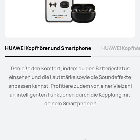
HUAWEI Kopfhörer und Smartphone
HUAWEI Kopfhör
Verbinde die Uhr mit deinen Kopfhörern oder deinen
Genieße den Komfort, indem du den Batteriestatus
einsehen und die Lautstärke sowie die Soundeffekte
Lautsprechern. Steuere die Wiedergabe sowie die
7
anpassen kannst. Profitiere zudem von einer Vielzahl
Lautstärke bequem von deinem Handgelenk aus.
an intelligenten Funktionen durch die Kopplung mit
6
deinem Smartphone.