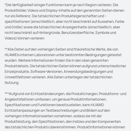
*Die Verfügbarkeit einiger Funktionen kann je nach Region variieren. Die
Produktbilder, Videos und Display-Inhalte auf den genannten Seiten dienen
nur als Referenz. Die tatsächlichen Produkteigenschaften und -
spezifikationen (einschließlich, aber nicht beschränkt auf Aussehen, Farbe
und Größe) sowie die tatsächlichen Anzeigeinhalte (einschließlich, aber
nicht beschränkt auf Hintergründe, Benutzeroberfläche, Symbole und
Videos) können variieren.
**Alle Daten auf den vorherigen Seiten sind theoretische Werte, die von
HUAWEIs internen Laboratorien unter bestimmten Bedingungen getestet
wurden. Weitere Informationen finden Sie in den oben genannten
Produktdetails. Die tatsächlichen Daten können aufgrund unterschiedlicher
Einzelprodukte, Software-Versionen, Anwendungsbedingungen und
Umweltfaktoren variieren. Alle Daten unterliegen der tatsächlichen
Nutzung.
***Aufgrund von Echtzeitänderungen, die Produktchargen, Produktions- und
Angebotsfaktoren umfassen, um genaue Produktinformationen,
Spezifikationen und Funktionen bereitzustellen, kann HUAWEI
Echtzeitanpassungen an Textbeschreibungen und Bildern auf den
vorherigen Informationsseiten vornehmen, sodass sie mit der
Produktleistung, den Spezifikationen, den Indizes und den Komponenten
des tatsächlichen Produkts übereinstimmen. Produktinformationen können