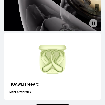
HUAWEI FreeBuds 4
Mehr erfahren
HUAWEI FreeBuds SE 3
Mehr erfahren
HUAWEI FreeArc
Mehr erfahren
FreeClip Series