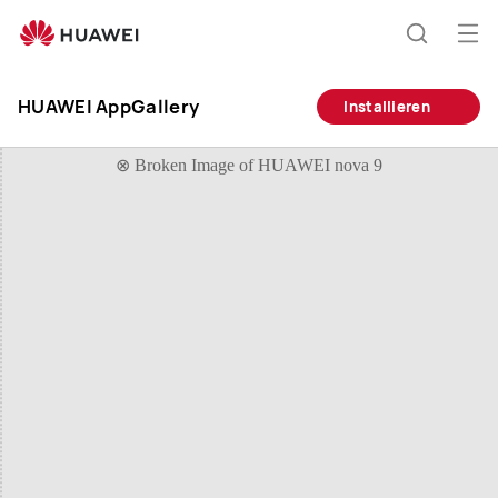
HUAWEI
AppGallery
Me
Suche
öff
HUAWEI AppGallery
Installieren