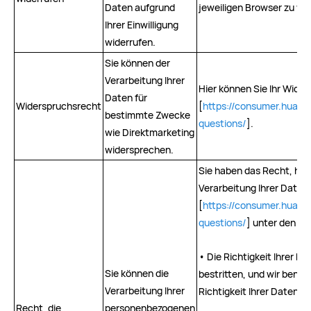
Daten aufgrund
jeweiligen Browser zu wi
Ihrer Einwilligung
widerrufen.
Sie können der
Verarbeitung Ihrer
Hier können Sie Ihr Wide
Daten für
Widerspruchsrecht
[
https://consumer.huawe
bestimmte Zwecke
questions/
].
wie Direktmarketing
widersprechen.
Sie haben das Recht, hie
Verarbeitung Ihrer Daten
[
https://consumer.huawe
questions/
] unter den fo
• Die Richtigkeit Ihrer Da
Sie können die
bestritten, und wir benöti
Verarbeitung Ihrer
Richtigkeit Ihrer Daten z
Recht, die
personenbezogenen