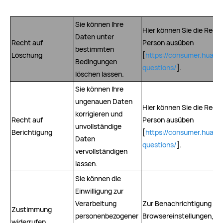
Sie können Ihre
Hier können Sie die Recht
Daten unter
Recht auf
Person ausüben
bestimmten
Löschung
[
https://consumer.huawe
Bedingungen
questions/
].
löschen lassen.
Sie können Ihre
ungenauen Daten
Hier können Sie die Recht
korrigieren und
Recht auf
Person ausüben
unvollständige
Berichtigung
[
https://consumer.huawe
Daten
questions/
].
vervollständigen
lassen.
Sie können die
Einwilligung zur
Verarbeitung
Zur Benachrichtigung gehe
Zustimmung
personenbezogener
Browsereinstellungen, um 
widerrufen