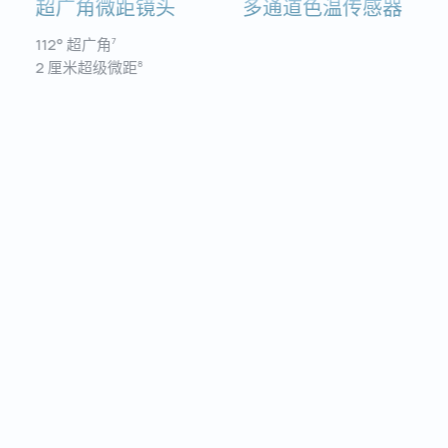
超广角微距镜⁠头
多通道色温传感⁠器
112° 超广角
7
2 厘米超级微距
8