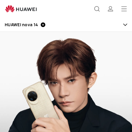
HUAWEI
nova
打
搜
简
14
开
HUAWEI nova 14
菜
索
介
单