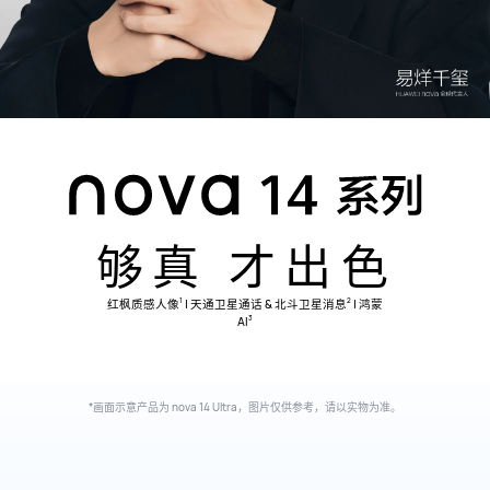
够真 才出色
1
2
红枫质感人像
| 天通卫星通话 & 北斗卫星消息
| 鸿蒙
3
AI
*画面示意产品为 nova 14 Ultra，图片仅供参考，请以实物为准。