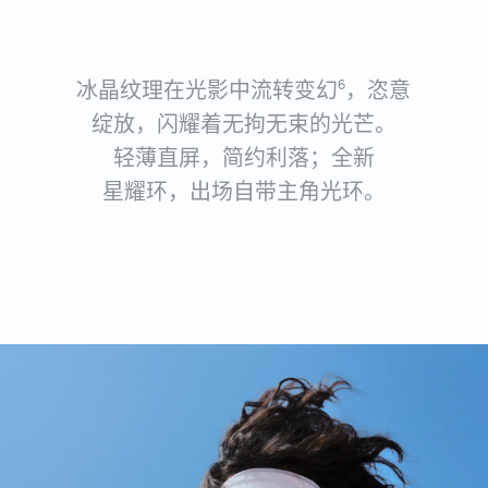
冰晶纹理在光影中流转变幻
，恣意
6
绽放，闪耀着无拘无束的光芒。
轻⁠薄直屏，简约利落；全新
星⁠耀⁠环，出场自带主角光⁠环。