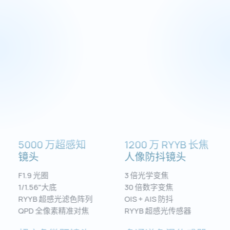
5000 万超感知
1200 万 RYYB 长焦
镜⁠头
人像防抖镜⁠头
F1.9 光圈
3 倍光学变焦⁠
1/1.56"大底
30 倍数字变焦
RYYB 超感光滤色阵列
OIS + AIS 防抖
QPD 全像素精准对焦
RYYB 超感光传感器