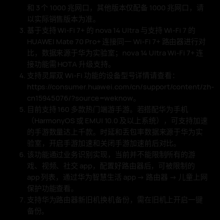
和 3 个 1000 兆网口，其他版本仅配备 1000 兆网口，请
以实际销售版本为⁠准⁠。
基于支持 Wi-Fi 7+ 的 nova 14 Ultra 与支持 Wi-Fi 7 的
HUAWEI Mate 70 Pro+ 连接同一 Wi-Fi 7+ 路由器进行对
比，数据来源于华为实验室；nova 14 Ultra Wi-Fi 7+ 连
接功能需 HOTA 升级支⁠⁠持⁠。
支持灵犀双 Wi-Fi 功能的设备型号详情请查看：
https://consumer.huawei.com/cn/support/content/zh-
cn15945076/?source=weknow
⁠。
目前支持 160 多款热门端游手游。若搭配华为手机
（HarmonyOS 或 EMUI 10.0 及以上系统），可支持加速
的手游数量达上千款。时延和丢包率数据来源于华为实
验室，开启手游加速和关闭手游加速前后对⁠比⁠。
该功能通过业务识别实现，当前并不能限制所有的游
戏、视频、社交 app，配置好路由器后，可被限制的
app 列表，通过华为智慧生活
app →
路由器 →
儿童上网
保护功能查⁠⁠看⁠。
支持华为路由器新旧机换机备份，需在旧机上开启一键
备⁠份⁠。