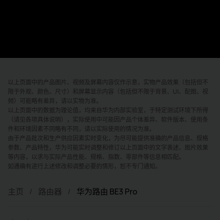
以上页面中的产品图片、视频及屏幕内容仅作示意，实物产品效果（包括但不
限于外观、颜色、尺寸）和屏幕显示内容（包括但不限于背景、UI、配图、视
频）可能略有差异，请以实物为准。
以上页面中的数据为理论值，均来自华为内部实验室，于特定测试环境下所得
（请见各项具体说明），实际使用中可能因产品个体差异、软件版本、使用条
件和环境因素不同略有不同，请以实际使用的情况为准。
由于产品批次和生产供应因素实时变化，为尽可能提供准确的产品信息、规格
参数、产品特性，华为可能实时调整和修订以上页面中的文字表述、图片效果
等内容，以求与实际产品性能、规格、指数、零部件等信息相匹配。
如遇确有进行上述修改和调整必要的情形，恕不专门通知。
主页
路由器
华为路由 BE3 Pro