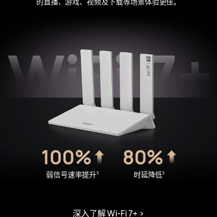
的直播、游戏、视频及下载等场景体验更⁠佳⁠。
100%
80%
弱信号速率提⁠升
时延降⁠低
3
3
深入了解 Wi-Fi 7+
>