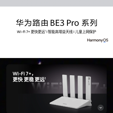
Wi-Fi 7+ 更快更⁠远⁠
| 智能高增益天⁠线 | 儿童上网保⁠护
1
Wi-Fi 7+，
更快 更稳 更远⁠
1