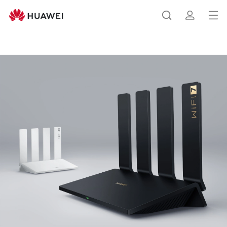
华
为
打
搜
简
路
开
由
BE3
菜
索
介
Pro
华为路由 BE3 Pro
单