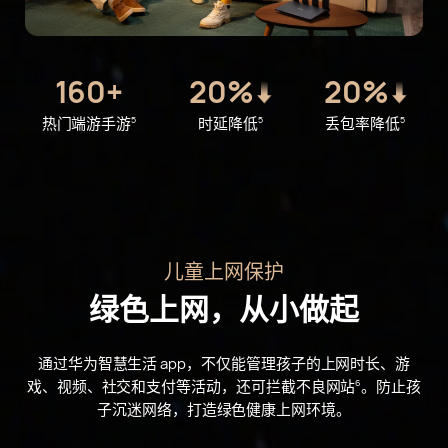
160+
20%
20%
热门端游
手游
时延
降低
丢包率
降低
5
5
5
儿童上网保护
绿色上网，从小做起
通过华为智慧生活 app，不仅能管理孩子的上网时长、游
戏、视频、社交和支付等活动，
还可拦截不良网站
。防止孩
6
子沉迷网络，打造绿色健康上网
环境。