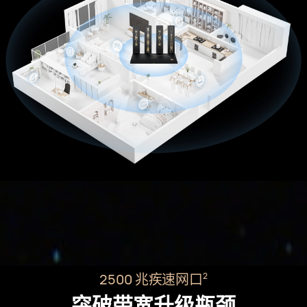
2500 兆疾速网⁠口⁠
2
突破带宽升级瓶⁠颈