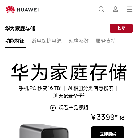
华
为
打
搜
简
家
开
庭
华为家庭存储
购买
存
菜
索
介
储
功能特征
断电保护电源
规格参数
服务支持
单
手机 PC 秒变 16 TB
｜
AI 相册分类 智慧搜索
｜
1
聊天记录备份
2
观看产品视频
¥ 3399
*
起
立即购买