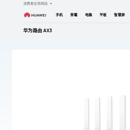
华
消费者业务网站
为
手机
穿戴
电脑
平板
智慧屏
路
由
华为路由 AX3
AX3
售
后
服
务
与
支
持