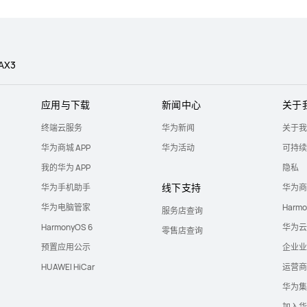
AX3
应用与下载
新闻中心
关于
终端云服务
华为新闻
关于我
华为商城 APP
华为活动
可持续
我的华为 APP
隐私
线下支持
华为手机助手
华为商
华为电脑管家
Harm
服务店查询
HarmonyOS 6
华为云
零售店查询
预置应用公示
企业业
HUAWEI HiCar
运营商
华为集
加入华