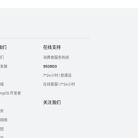
我们
在线支持
们
消费者服务热线
发展
950800
7*24小时 | 普通话
城
在线客服 | 7*24小时
onyOS 开发者
关注我们
务
网络
团
为