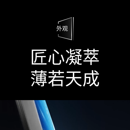
外观
匠心凝萃
薄若天成