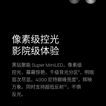
像素级控光
影院级体验
黑钻聚能 Super MiniLED，像素级
控光，
幕幕惊艳，千级背光分⁠区
，明暗
8
层次尽显。
4000 尼特巅峰亮度
，辉映
9
万象。同时支持
超低反射
，不惧
10
反光。