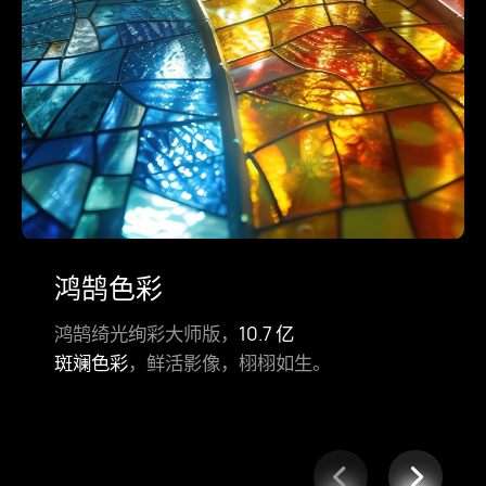
鸿鹄色彩
鸿鹄绮光绚彩大师版，
10.7 亿
斑斓色彩
，鲜活影像，栩栩如生。