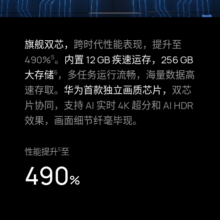
旗舰双芯，
跨时代性能表现，提升至
490%
。
内置 12 GB 疾速运存，
256 GB
5
大存储
，多任务运行流畅，海量数据高
6
速存取。
华为首款独
立画质芯片，
双芯
片协同，支持 AI 实时 4K 超分和 AI HDR
效果，画
面细节纤毫毕现。
性能提升
至
5
490
%