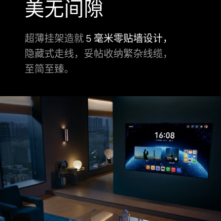
美无间隙
超薄挂架造就
5 毫米零贴墙设计，
隐藏式
走线，妥帖收纳繁杂线⁠缆，
至简至臻。