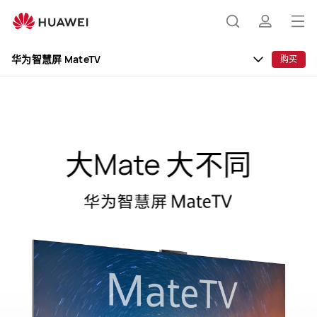
华
为
打
搜
简
智
开
慧
华为智慧屏 MateTV
购买
屏
菜
索
介
MateTV
单
大Mate 大不同