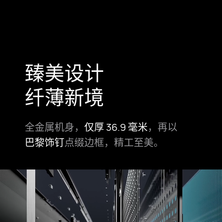
臻美设计
纤薄新境
全金属机身，
仅厚 36.9 毫米
，再以
巴黎饰钉
点缀边框，精工至美。