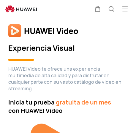
HUAWEI
Video
Abri
Carrito
Búsque
me
Clo
Experiencia Visual
HUAWEI Video te ofrece una experiencia
multimedia de alta calidad y para disfrutar en
cualquier parte con su vasto catálogo de video en
streaming.
Inicia tu prueba
gratuita de un mes
con HUAWEI Video