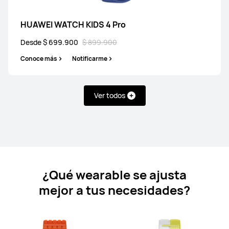
HUAWEI WATCH KIDS 4 Pro
Desde $ 699.900
$ 899.900
HUAWEI WATCH FIT 4 Pro
Conoce más
Notificarme
Desde $ 649.900
$ 1.299.900
Conoce más
Comprar
Ver todos
HUAWEI WATCH FIT 4
Desde $ 499.900
$ 649.900
¿Qué wearable se ajusta
mejor a tus necesidades?
Conoce más
Notificarme