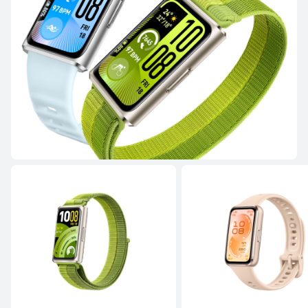
HUAWEI WATCH GT 6
Desde $ 799.900
$ 1.499.900
Conoce más
Comprar
HUAWEI WATCH GT 5 Pro
Desde $ 1.799.900
Conoce más
Comprar