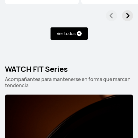
Desde $ 3.499.900
$ 4.999.900
Conoce más
Comprar
Ver todos
WATCH Series
WATCH FIT Series
Acompañantes para mantenerse en forma que marcan
tendencia
HUAWEI WATCH 5
Desde $ 1.299.900
$ 1.699.900
Conoce más
Comprar