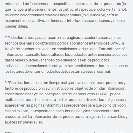
referencia. Las funciones y las especificaciones reales de los productos (lo
que incluye, a título meramente ilustrativo, el aspecto, el color y el tamaño),
así como los contenidos reales de las pantallas (lo que incluye, a título
meramente enunciativo, los fondos, la interfaz de usuario, íconos y videos)
pueden diferir.
**Todos los datos que aparecen en las páginas precedentes son valores
teóricos que han sido obtenidos por los laboratorios internos de HUAWEI a
través de pruebas realizadas en condiciones particulares. Para obtener más
información, consulte los detalles de los productos antes mencionados. Los
datos reales pueden variar debido a diferencias en los productos
individuales, las versiones de software, las condiciones de las aplicaciones y
los factores del entorno. Todos los datos están sujetos al uso real.
***Debido a los cambios en tiempo real que involucran lotes de productos y
factores de producción y suministro, con el objetivo de brindar información,
especificaciones y funciones precisas de los productos, HUAWEI puede
realizar ajustes en tiempo real a los textos descriptivos y a las imágenes que
aparecen en las páginas informativas precedentes para que coincidan con
el rendimiento, las especificaciones, los índices y los componentes del
producto real. La información de los productos está sujeta a tales cambios y
ajustes sin previo aviso.