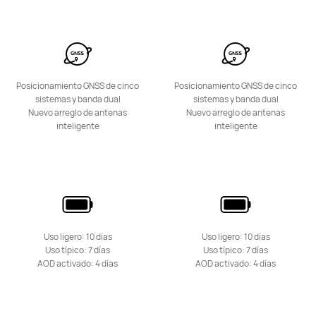
HUAWEI Band 7
Conoce más
Posicionamiento GNSS de cinco
Posicionamiento GNSS de cinco
sistemas y banda dual
sistemas y banda dual
Nuevo arreglo de antenas
Nuevo arreglo de antenas
inteligente
inteligente
WATCH KIDS Series
Uso ligero: 10 días
Uso ligero: 10 días
Uso típico: 7 días
Uso típico: 7 días
AOD activado: 4 días
HUAWEI WATCH KIDS 4 Pro
AOD activado: 4 días
Desde $ 699.900
$ 899.900
Conoce más
Notificarme