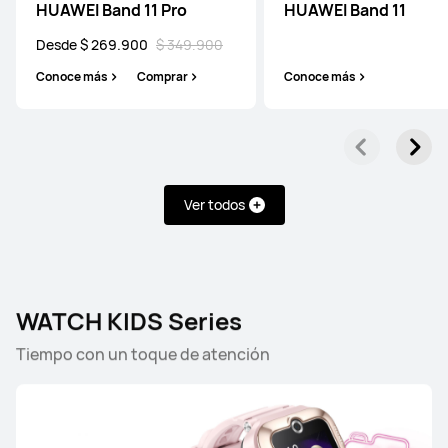
HUAWEI Band 11 Pro
HUAWEI Band 11
Desde $ 269.900
$ 349.900
HUAWEI WATCH GT 5
Conoce más
Comprar
Conoce más
Conoce más
Ver todos
HUAWEI WATCH GT 2
Conoce más
WATCH KIDS Series
Tiempo con un toque de atención