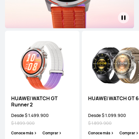
NUEVO
HUAWEI WATCH ULTIMATE DESIGN
Spring Edition
Conoce más
HUAWEI WATCH ULTIMATE DESIGN
Royal Gold Edition
Desde $ 14.999.900
Conoce más
Notificarme
HUAWEI WATCH GT
HUAWEI WATCH GT 6
Runner 2
Desde $ 1.499.900
Desde $ 1.099.900
$ 1.899.900
$ 1.899.900
HUAWEI WATCH Ultimate 2
Conoce más
Comprar
Conoce más
Comprar