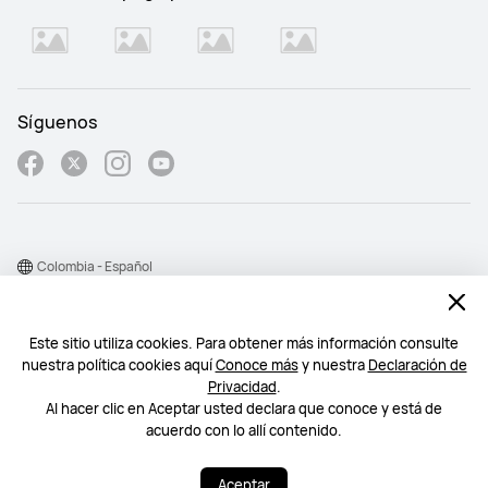
Síguenos
Colombia - Español
Mapa del sitio
Este sitio utiliza cookies. Para obtener más información consulte
Condiciones de uso
nuestra política cookies aquí
Conoce más
y nuestra
Declaración de
Declaración de privacidad
Privacidad
.
Al hacer clic en Aceptar usted declara que conoce y está de
Cookie
acuerdo con lo allí contenido.
©2026 Huawei Device Co., Ltd. Todos los derechos reservados.
Aceptar