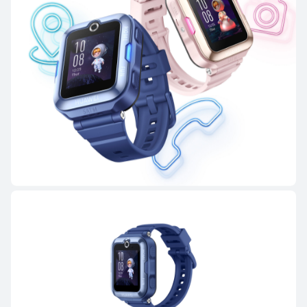
WATCH FIT Series
HUAWEI WATCH FIT 5 Pro
Desde $ 949.900
$ 1.399.900
Conoce más
Comprar
HUAWEI WATCH FIT 5
Desde $ 749.900
$ 1.099.900
Conoce más
Comprar