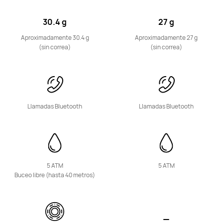
30.4 g
27 g
HUAWEI WATCH FIT mini
Conoce más
Aproximadamente 30.4 g
Aproximadamente 27 g
(sin correa)
(sin correa)
Llamadas Bluetooth
Llamadas Bluetooth
Band Series
5 ATM
5 ATM
HUAWEI Band 11 Pro
Buceo libre (hasta 40 metros)
Desde $ 269.900
$ 349.900
Conoce más
Comprar