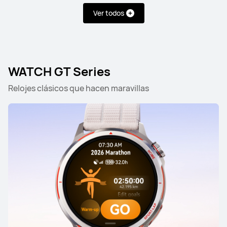
Ver todos
WATCH GT Series
Relojes clásicos que hacen maravillas
WATCH Ultimate Series
WATCH Series
WATCH GT
WATCH Ultimate Series