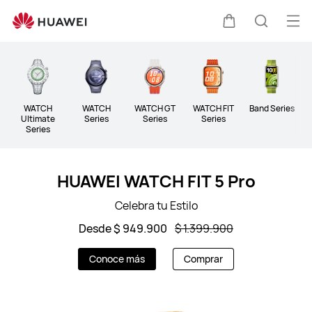
Wearables
Abri
Carrito
Búsque
me
Clo
WATCH
WATCH
WATCH GT
WATCH FIT
Band Series
W
Ultimate
Series
Series
Series
Series
HUAWEI WATCH FIT 5 Pro
Celebra tu Estilo
Desde $ 949.900
$ 1.399.900
Conoce más
Comprar