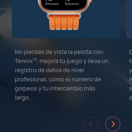
No pierdas de vista la pelota con
D
Tennix⁠
⁠: mejora tu juego y lleva un
t
10
registro de datos de nivel
y
profesional, como el número de
m
golpeos y tu intercambio más
s
largo.
d