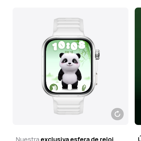
Nuestra
exclusiva esfera de reloj
Ú