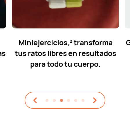
Miniejercicios,
transforma
G
2
as
tus ratos libres en
resultados
para todo tu cuerpo.