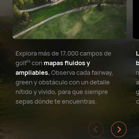
Explora más de 17,000 campos de
L
golf⁠
con
mapas fluidos y
b
14
ampliables.
Observa cada fairway,
m
green y obstáculo con un detalle
a
nítido y vívido, para que siempre
g
sepas dónde te encuentras.
o