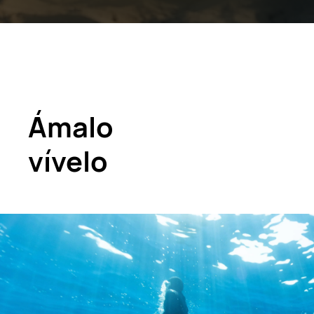
Ámalo
vívelo