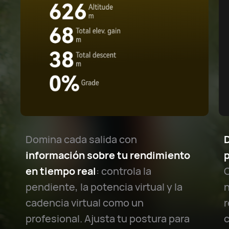
Domina cada salida con
información sobre tu rendimiento
en tiempo real
: controla la
C
pendiente, la potencia virtual y la
n
cadencia virtual como un
r
profesional. Ajusta tu postura para
c