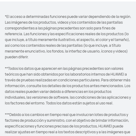
*El acceso a determinadas funciones puede variar dependiendo de la región.
Las imágenes de los productos, videos y los contenidos de las pantallas
correspondientes a las páginas precedentes son solo para fines de
referencia. Las funciones y las especificaciones reales de los productos (lo
que incluye, a título meramente ilustrativo, el aspecto, el color y el tamaño),
así como los contenidos reales de las pantallas (lo que incluye, a título
meramente enunciativo, los fondos, la interfaz de usuario, íconos y videos)
pueden diferir.
**Todos los datos que aparecen en las páginas precedentes son valores
teóricos que han sido obtenidos por los laboratorios internos de HUAWEI a
través de pruebas realizadas en condiciones particulares. Para obtener más
información, consulte los detalles de los productos antes mencionados. Los
datos reales pueden variar debido a diferencias en los productos
individuales, las versiones de software, las condiciones de las aplicaciones y
los factores del entorno. Todos los datos están sujetos al uso real.
***Debido a los cambios en tiempo real que involucran lotes de productos y
factores de producción y suministro, con el objetivo de brindar información,
especificaciones y funciones precisas de los productos, HUAWEI puede
realizar ajustes en tiempo real a los textos descriptivos y a las imágenes que