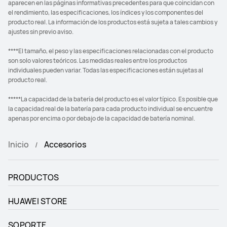
aparecen en las páginas informativas precedentes para que coincidan con
el rendimiento, las especificaciones, los índices y los componentes del
producto real. La información de los productos está sujeta a tales cambios y
ajustes sin previo aviso.
****El tamaño, el peso y las especificaciones relacionadas con el producto
son solo valores teóricos. Las medidas reales entre los productos
individuales pueden variar. Todas las especificaciones están sujetas al
producto real.
*****La capacidad de la batería del producto es el valor típico. Es posible que
la capacidad real de la batería para cada producto individual se encuentre
apenas por encima o por debajo de la capacidad de batería nominal.
Inicio
Accesorios
PRODUCTOS
HUAWEI STORE
SOPORTE