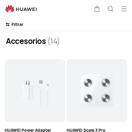
Accessories
Abri
Carrito
Búsque
me
Clo
Filtrar
Accesorios
(14)
HUAWEI Power Adapter
HUAWEI Scale 3 Pro