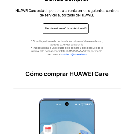
HUAWEI Care está disponible a la venta en los siguientes centros
de servicio autorizado de HUAWEI.
Tienda en Línea Oficial de HUAWEI
* Si tu dispositivo esta dentro de los primeros 10 meses de uso,
puedes extender su garantía
* Puedes aplicar a un retracto de la compra 5 días después de la
misma, si lo deseas contáctate al 018000949400 y/o por medio
de correo al
mobileco@huawei.com
Cómo comprar HUAWEI Care