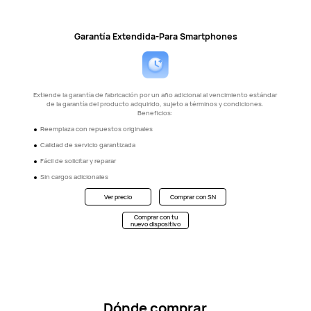
Garantía Extendida-Para Smartphones
Extiende la garantía de fabricación por un año adicional al vencimiento estándar
de la garantía del producto adquirido, sujeto a términos y condiciones.
Beneficios:
Reemplaza con repuestos originales
Calidad de servicio garantizada
Fácil de solicitar y reparar
Sin cargos adicionales
Ver precio
Comprar con SN
Comprar con tu
nuevo dispositivo
Dónde comprar