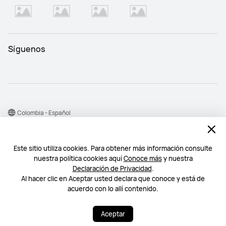
Síguenos
Colombia - Español
Mapa del sitio
Este sitio utiliza cookies. Para obtener más información consulte
Condiciones de uso
nuestra política cookies aquí
Conoce más
y nuestra
Declaración de privacidad
Declaración de Privacidad
.
Al hacer clic en Aceptar usted declara que conoce y está de
Cookie
acuerdo con lo allí contenido.
©2026 Huawei Device Co., Ltd. Todos los derechos reservados.
Aceptar