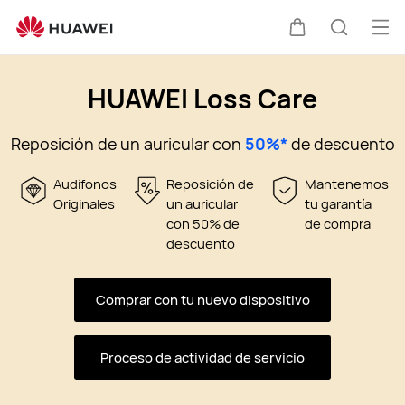
HUAWEI
Loss
Abri
Carrito
Búsque
Care
me
para
HUAWEI Loss Care
Freebuds
Reposición de un auricular con
50%*
de descuento
Audífonos
Reposición de
Mantenemos
Originales
un auricular
tu garantía
con 50% de
de compra
descuento
Comprar con tu
nuevo dispositivo
Proceso de actividad
de servicio