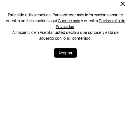
Haz clic aquí >
PRODUCTOS
Lun–Vie, 9:00–22:00
Este sitio utiliza cookies. Para obtener más información consulte
nuestra política cookies aquí
Conoce más
y nuestra
Declaración de
HUAWEI STORE
Privacidad
.
Al hacer clic en Aceptar usted declara que conoce y está de
SOPORTE
acuerdo con lo allí contenido.
ACERCA DE HUAWEI
¿Necesitas ayuda? Estoy a tu disposición.
¿Necesitas ayuda? Estoy a tu disposición.
Aceptar
Métodos de pago permitidos
Síguenos