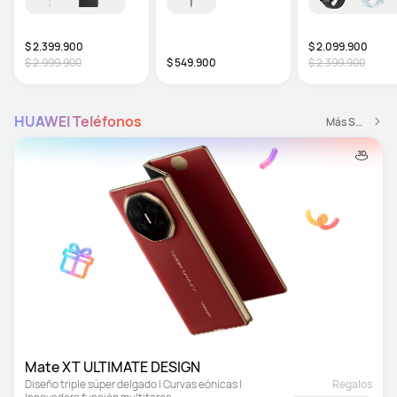
$ 2.399.900
$ 2.099.900
$ 2.999.900
$ 549.900
$ 2.399.900
HUAWEI Teléfonos
Más Smartphones
Mate XT ULTIMATE DESIGN
Diseño triple súper delgado | Curvas eónicas | 
Regalos