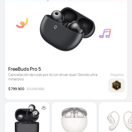
FreeBuds Pro 5
Cancelación de ruido por IA con driver dual | Sonido ultra 
Regalos
inmersivo
$ 799.900
$ 1.199.900