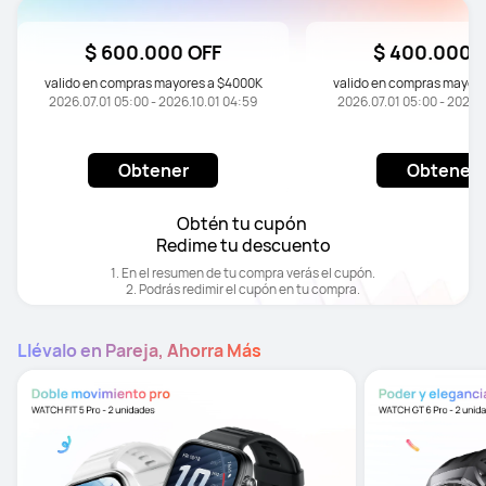
$ 600.000 OFF
$ 400.000 
valido en compras mayores a $4000K
valido en compras mayor
2026.07.01 05:00 - 2026.10.01 04:59
2026.07.01 05:00 - 2026.
Obtener
Obtener
Obtén tu cupón 

Redime tu descuento
1. En el resumen de tu compra verás el cupón.

2. Podrás redimir el cupón en tu compra.
Llévalo en Pareja, Ahorra Más