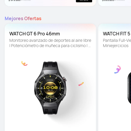
Mejores Ofertas
WATCH GT 6 Pro 46mm
WATCH FIT 5
Monitoreo avanzado de deportes al aire libre 
Pantalla Full-Vie
| Potenciómetro de muñeca para ciclismo | 
Miniejercicios
Batería de hasta 21 días