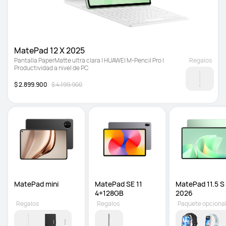
MatePad 12 X 2025
Pantalla PaperMatte ultra clara | HUAWEI M-Pencil Pro | 
Regalos
Productividad a nivel de PC
$ 2.899.900
$ 4.199.900
MatePad mini
MatePad SE 11 
MatePad 11.5 S 
4+128GB
2026
Regalos
Regalos
Paquete opciona