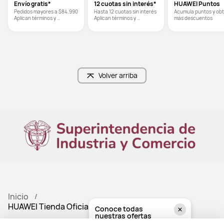
Envío gratis*
12 cuotas sin interés*
HUAWEI Puntos
Pedidos mayores a $84.990      
Hasta 12 cuotas sin interés     
Acumula puntos y obt
Aplican términos y 
Aplican términos y 
más descuentos
condiciones
condiciones
Volver arriba
Inicio
HUAWEI Tienda Oficial - HUAWEI Store Colombia
Conoce todas
nuestras ofertas