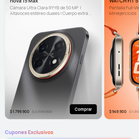
nova 15 Max
WATCH FIT 5
Cámara Ultra Clara RYYB de 50 MP  | 
Pantalla Full-Vie
Altavoces estéreo duales | Cuerpo extra 
Miniejercicios
resistente. Diseño resistente contra caídas
Comprar
$ 1.799.900
$ 2.399.900
$ 949.900
$ 1.3
Cupones Exclusivos