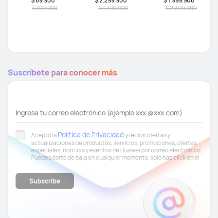
$ 89.900
$ 2.299.900
$ 1.999.900
$ 199.900
$ 4.199.900
$ 2.399.900
Suscríbete para conocer más
Ingresa tu correo electrónico (ejemplo xxx @xxx.com)
Política de Privacidad
Acepto la
y recibir ofertas y
actualizaciones de productos, servicios, promociones, ofertas
especiales, noticias y eventos de Huawei por correo electrónico.
Puedes darte de baja en cualquier momento, solo haz click en el
link en la parte inferior de los correos electrónicos.
Subscribe