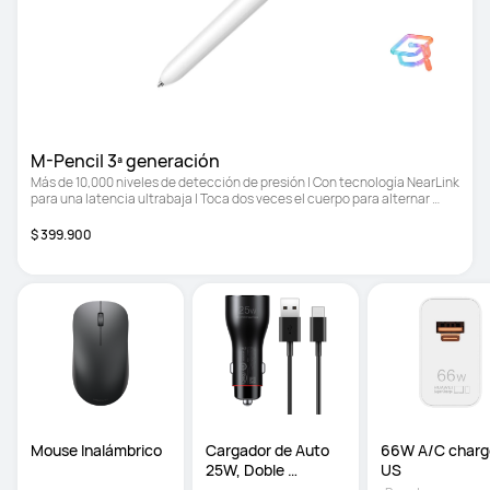
M-Pencil 3ª generación
Más de 10,000 niveles de detección de presión | Con tecnología NearLink 
para una latencia ultrabaja | Toca dos veces el cuerpo para alternar 
entre el pincel y el borrador
$ 399.900
Mouse Inalámbrico
Cargador de Auto 
66W A/C charge
25W, Doble 
US
Conexión