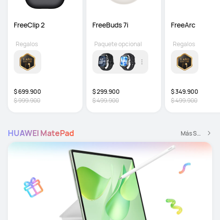
FreeClip 2
FreeBuds 7i 
FreeArc
Regalos
Paquete opcional
Regalos
$ 699.900
$ 299.900
$ 349.900
$ 999.900
$ 499.900
$ 499.900
HUAWEI MatePad
Más Smartoffice