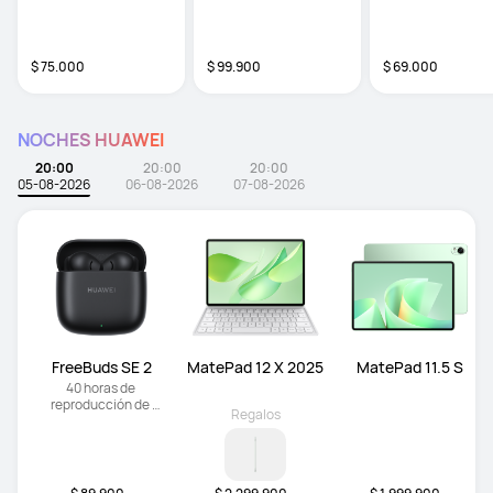
$ 75.000
$ 99.900
$ 69.000
NOCHES HUAWEI
20:00
20:00
20:00
05-08-2026
06-08-2026
07-08-2026
FreeBuds SE 2
MatePad 12 X 2025
MatePad 11.5 S
40 horas de 
reproducción de 
Regalos
música | Ligero y 
compacto | Carga 
rápida