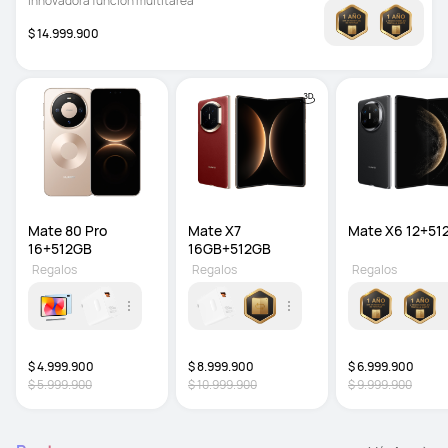
Innovadora función multitarea 
$ 14.999.900
Mate 80 Pro 
Mate X7 
Mate X6 12+51
16+512GB 
16GB+512GB 
Regalos
Regalos
Regalos
$ 4.999.900
$ 8.999.900
$ 6.999.900
$ 5.999.900
$ 10.999.900
$ 9.999.900