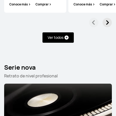
Conoce más
Comprar
Conoce más
Comprar
Serie Mate
Serie Pura
Serie nova
Ver todos
Serie Mate
Serie nova
Retrato de nivel profesional
HUAWEI Mate 80 Pro
Desde $ 4.999.900
$ 5.999.900
Conoce más
Comprar