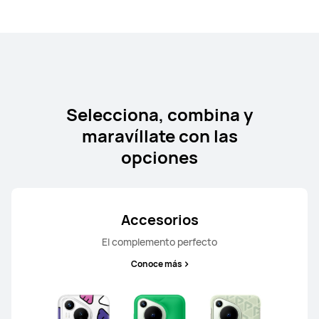
HUAWEI nova 13 Pro
Selecciona, combina y
Conoce más
maravíllate con las
opciones
Accesorios
El complemento perfecto
HUAWEI nova 13
Conoce más
Conoce más