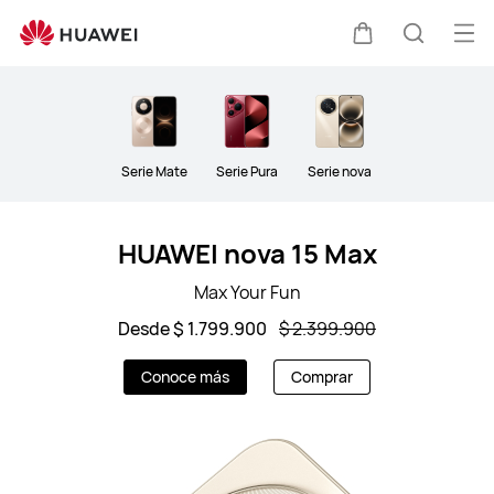
HUAWEI
Phones
Abri
Carrito
Búsque
me
Clo
Serie Mate
Serie Pura
Serie nova
HUAWEI nova 15 Max
Max Your Fun
Desde $ 1.799.900
$ 2.399.900
Conoce más
Comprar