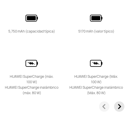
Conoce más
Comprar
5,750 mAh (capacidad típica)
5170 mAh (valor típico)
HUAWEI nova 14 Pro
Conoce más
Comprar
HUAWEI SuperCharge (máx.
HUAWEI SuperCharge (Máx.
100 W)
100 W)
HUAWEI SuperCharge inalámbrico
HUAWEI SuperCharge inalámbrico
(máx.
80 W)
(Máx.
80 W)
HUAWEI nova 14
Conoce más
Comprar