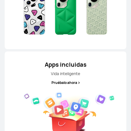
HUAWEI nova Y73
Conoce más
Comprar
Apps incluidas
Vida inteligente
Pruébalo ahora
HUAWEI nova Y61
Conoce más