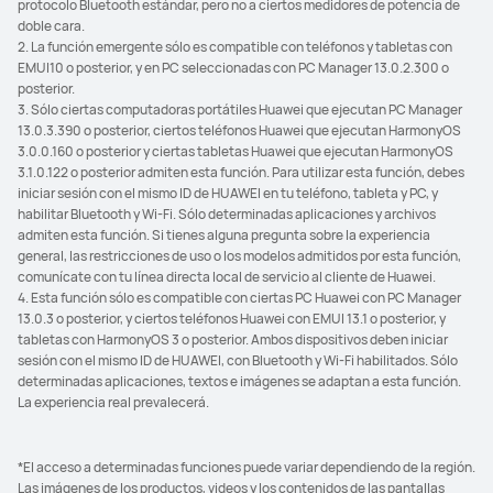
protocolo Bluetooth estándar, pero no a ciertos medidores de potencia de
doble cara.
2. La función emergente sólo es compatible con teléfonos y tabletas con
EMUI10 o posterior, y en PC seleccionadas con PC Manager 13.0.2.300 o
posterior.
3. Sólo ciertas computadoras portátiles Huawei que ejecutan PC Manager
13.0.3.390 o posterior, ciertos teléfonos Huawei que ejecutan HarmonyOS
3.0.0.160 o posterior y ciertas tabletas Huawei que ejecutan HarmonyOS
3.1.0.122 o posterior admiten esta función. Para utilizar esta función, debes
iniciar sesión con el mismo ID de HUAWEI en tu teléfono, tableta y PC, y
habilitar Bluetooth y Wi-Fi. Sólo determinadas aplicaciones y archivos
admiten esta función. Si tienes alguna pregunta sobre la experiencia
general, las restricciones de uso o los modelos admitidos por esta función,
comunícate con tu línea directa local de servicio al cliente de Huawei.
4. Esta función sólo es compatible con ciertas PC Huawei con PC Manager
13.0.3 o posterior, y ciertos teléfonos Huawei con EMUI 13.1 o posterior, y
tabletas con HarmonyOS 3 o posterior. Ambos dispositivos deben iniciar
sesión con el mismo ID de HUAWEI, con Bluetooth y Wi-Fi habilitados. Sólo
determinadas aplicaciones, textos e imágenes se adaptan a esta función.
La experiencia real prevalecerá.
*El acceso a determinadas funciones puede variar dependiendo de la región.
Las imágenes de los productos, videos y los contenidos de las pantallas