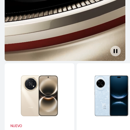
HUAWEI Mate X7
Desde $ 8.999.900
$ 10.999.900
Conoce más
Comprar
HUAWEI Mate XT ULTIMATE DESIGN
Desde $ 14.999.900
Conoce más
Comprar
NUEVO