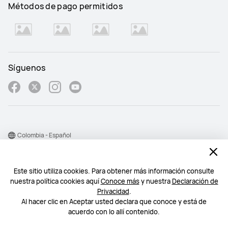
Métodos de pago permitidos
Síguenos
Colombia - Español
Mapa del sitio
Este sitio utiliza cookies. Para obtener más información consulte
Condiciones de uso
nuestra política cookies aquí
Conoce más
y nuestra
Declaración de
Declaración de privacidad
Privacidad
.
Al hacer clic en Aceptar usted declara que conoce y está de
Cookie
acuerdo con lo allí contenido.