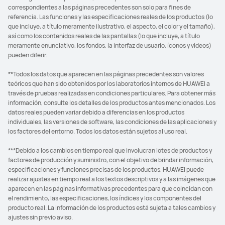
correspondientes a las páginas precedentes son solo para fines de
referencia. Las funciones y las especificaciones reales de los productos (lo
que incluye, a título meramente ilustrativo, el aspecto, el color y el tamaño),
así como los contenidos reales de las pantallas (lo que incluye, a título
meramente enunciativo, los fondos, la interfaz de usuario, íconos y videos)
pueden diferir.
**Todos los datos que aparecen en las páginas precedentes son valores
teóricos que han sido obtenidos por los laboratorios internos de HUAWEI a
través de pruebas realizadas en condiciones particulares. Para obtener más
información, consulte los detalles de los productos antes mencionados. Los
datos reales pueden variar debido a diferencias en los productos
individuales, las versiones de software, las condiciones de las aplicaciones y
los factores del entorno. Todos los datos están sujetos al uso real.
***Debido a los cambios en tiempo real que involucran lotes de productos y
factores de producción y suministro, con el objetivo de brindar información,
especificaciones y funciones precisas de los productos, HUAWEI puede
realizar ajustes en tiempo real a los textos descriptivos y a las imágenes que
aparecen en las páginas informativas precedentes para que coincidan con
el rendimiento, las especificaciones, los índices y los componentes del
producto real. La información de los productos está sujeta a tales cambios y
ajustes sin previo aviso.