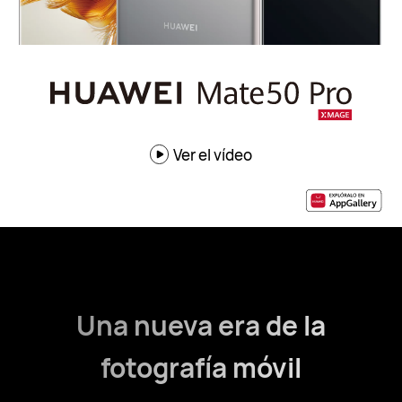
Ver el vídeo
Una nueva era de la
fotografía móvil
2
3
1
1