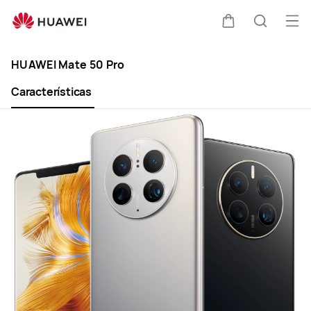
HUAWEI
Mate
Abri
Carrito
Búsque
50
me
Clo
Pro
HUAWEI Mate 50 Pro
Características