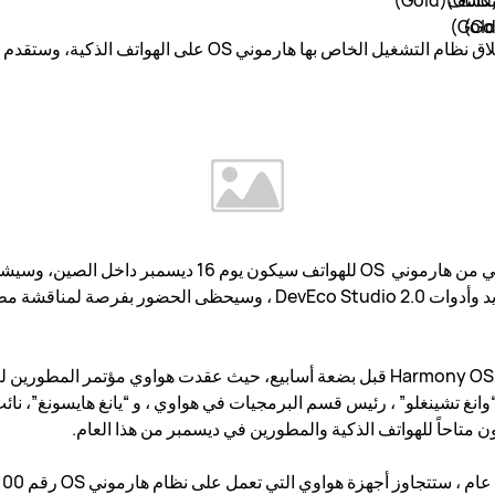
حددت هواوي موعد حدثها القادم لإطلاق نظام التشغيل الخاص بها هار
OS 2.0، بما في ذلك بنية النظام الجديد وأدوات DevEco Studio 2.0 ، وسيح
ل مرة، وقال “وانغ تشينغلو” ، رئيس قسم البرمجيات في هواوي ، و “يانغ هايسون
ن متاحاً للهواتف الذكية والمطورين في ديسمبر من هذا العام.
جاوز أجهزة هواوي التي تعمل على نظام هارموني OS رقم 100 مليون جهاز.