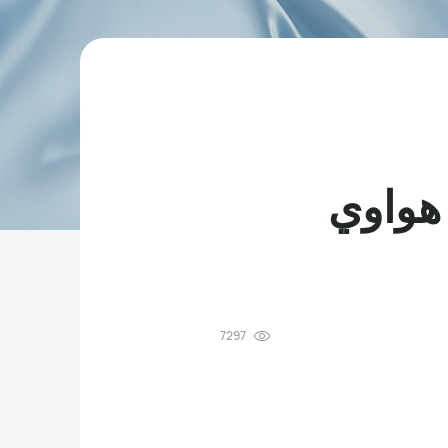
هواوي
7297