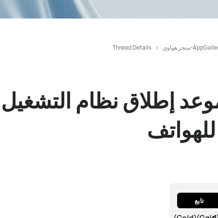
AppGal-متجر هواوي
Thread Details
عد إطلاق نظام التشغيل 
تابع