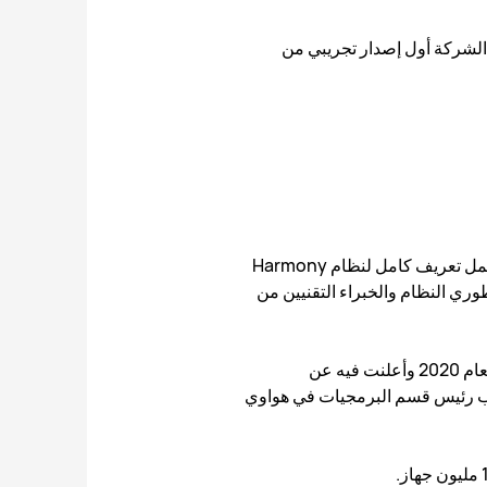
موني OS على الهواتف الذكية، وستقدم الشركة أول إصدار تجريبي من
حدث هواوي لإصدار أول إصدار تجريبي من هارموني OS للهواتف سيكون يوم 16 ديسمبر داخل الصين، وسيشمل تعريف كامل لنظام Harmony
ظى الحضور بفرصة لمناقشة مطوري النظام والخبراء التقنيين من
تم الإعلان عن متطلبات الأجهزة Harmony OS 2.0 قبل بضعة أسابيع، حيث عقدت هواوي مؤتمر المطورين لعام 2020 وأعلنت فيه عن
غ”، نائب رئيس قسم البرمجيات في هواوي