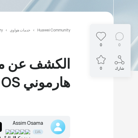
Huawei Community
خدمات هواوي
lery
0
0
الكشف عن مو
شارِك
0
هارموني OS للهواتف
Assim Osama
LV4