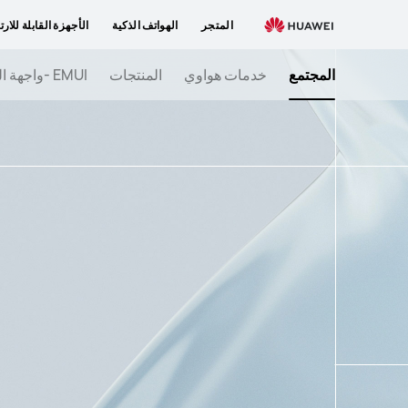
إطلاق
المتجر
الهواتف الذكية
الأجهزة القابلة للارت
نظام
التشغيل
المجتمع
خدمات هواوي
المنتجات
EMUI -واجهة المستخدم
هواوي
هارموني
OS
للهواتف