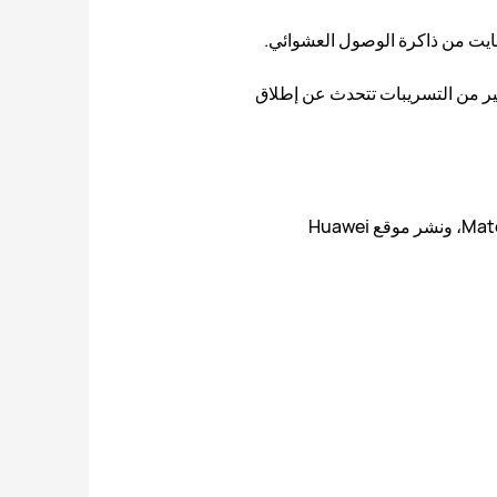
كثير من التسريبات تتحدث عن إطلاق
في وقت سابق أنه تم التأكيد على أن الإصدار التجريبي الأول من Harmony OS 2.0 سيكون متاحًا لجهاز Mate 40، ونشر موقع Huawei