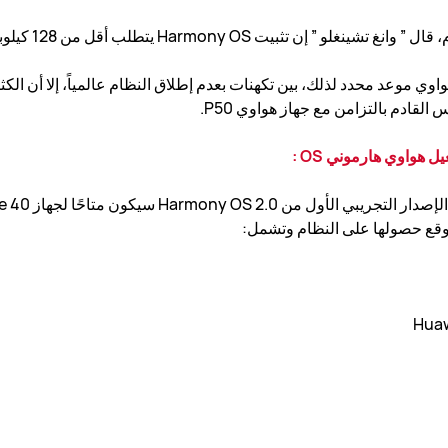
Harmony يتطلب أقل من 128 كيلوبايت من ذاكرة الوصول العشوائي.
واوي موعد محدد لذلك، بين تكهنات بعدم إطلاق النظام عالمياً، إلا أن ال
هواوي هارموني OS :
Huaw