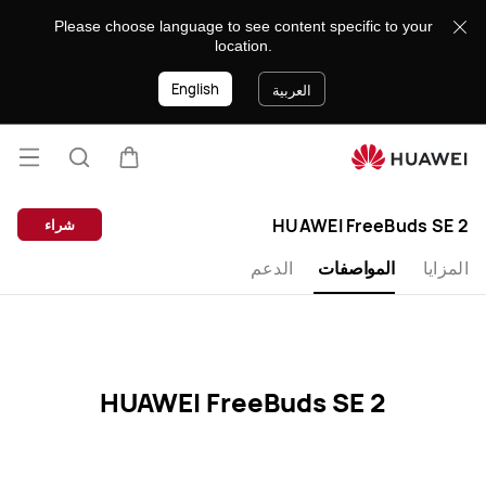
HUAWEI
Please choose language to see content specific to your
FreeBuds
location.
SE
English
2
العربية
Specification
فتح
عربة
البحث
القائ
lose
HUAWEI FreeBuds SE 2
شراء
المزايا
المواصفات
الدعم
HUAWEI FreeBuds SE 2