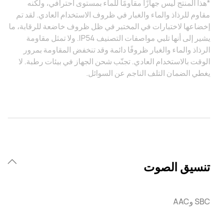
*هذا المنتج ليس جهازًا مقاومًا للماء بمستوى احترافي، ولكنه
مقاوم للرذاذ والماء والغبار في ظروف الاستخدام العادي. لقد تم
إخضاعها لاختبارات في المختبر في ظل ظروف خاضعة للرقابة، ما
يشير إلى أنها تلبي مواصفات التصنيف IP54. ولا تمثل مقاومة
الرذاذ والماء والغبار ظروفًا دائمة وقد تنخفض المقاومة بمرور
الوقت بالاستخدام العادي. تجنّب شحن الجهاز في بيئات رطبة. لا
يغطي الضمان التلف الناجم عن السوائل.
تنسيق الصوت
SBC وAAC