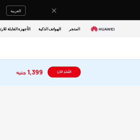
اشتر
العربية
سلسلة
المتجر
الهواتف الذكية
الأجهزة القابلة للارت
HUAWEI
MateBook
D
14
i5
-
متجر