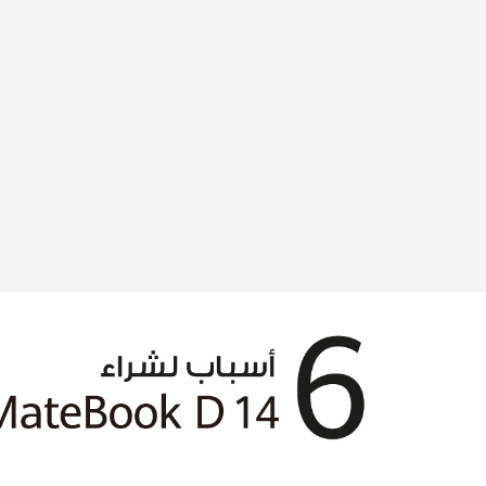
هواوي
مصر