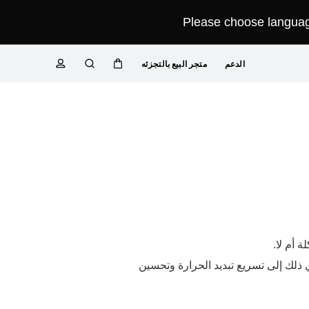
Please choose language
الدعم
متجر البيع بالتجزئه
عربة
البحث
ملف
تعريفي
 أم لا.
غيل مروحة أو مكيف هواء. سيؤدي ذلك إلى تسريع تبديد الحرارة وتحسين