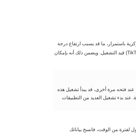
زية باستمرار، ما قد يسبب ارتفاع درجة
حرارة الجهاز واستهلاك الكثير من الطاقة. يمكنك الإبقاء على التطبيقات الاجتماعية الشائعة (مثل WeChat وTikTok) قيد التشغيل. ويضمن ذلك أنه بإمكان
عند فتحه مرة أخرى، قد يبدأ تشغيل هذه
. عند بدء تشغيل العديد من التطبيقات
ل لفترة من الوقت، فانسخ بياناتك