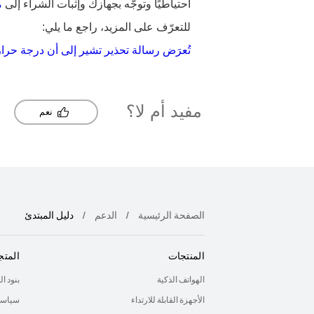
احتياطيًا وتوجَّه بجهازك وإثبات الشراء إلى
م
للتعرّف على المزيد، راجع ما يلي:
تُعرَض رسالة تحذير تشير إلى أن درجة حرار
مفيد أم لا؟
نعم
الصفحة الرئيسية
الدعم
دليل المبتدئ
المنتجات
المتج
الهواتف الذكية
بنود ا
الأجهزة القابلة للارتداء
سياسة