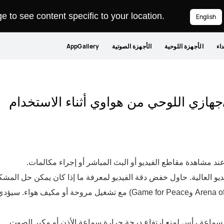
 to see content specific to your location.
English
داء
الأجهزة اللوحية
الأجهزة الصوتية
AppGallery
جهازي اللوحي من هواوي أثناء الاستخدام
 مشاهدة مقاطع الفيديو أو البث المباشر أو إجراء مكالمات.
يو العالية. حاول خفض دقة الفيديو لمعرفة ما إذا كان يمكن حل المشكلة
العب الألعاب عالية الكثافة (مثل Arena of Valor وGame for Peace) مع تش
 سماعة رأس لمنع ارتفاع درجة حرارة سماعة الأذن أو مكبر الصوت.