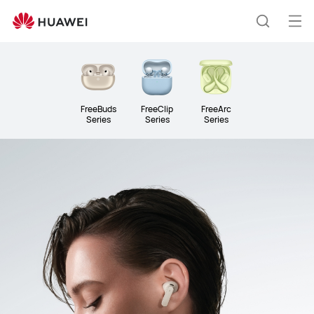
Audio
Άνο
Αναζήτ
μεν
Clo
FreeBuds
FreeClip
FreeArc
Series
Series
Series