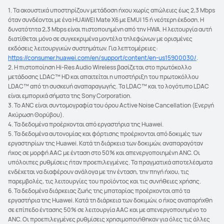
1. Τα ακουστικά υποστηρίζουν μετάδοση ήχου χωρίς απώλειες έως 2,3 Mbps
όταν συνδέονται με ένα HUAWEI Mate X6 με EMUI 15 ή νεότερη έκδοση. Η
δυνατότητα 2,3 Mbps είναι πιστοποιημένη από την HWA. Η λειτουργία αυτή
διατίθεται μόνο σε συγκεκριμένα μοντέλα τηλεφώνων με ορισμένες
εκδόσεις λειτουργικών συστημάτων. Για λεπτομέρειες:
https://consumer.huawei.com/en/support/content/en-us15900030/
.
2. Η πιστοποίηση Hi-Res Audio Wireless βασίζεται στο πρωτόκολλο
μετάδοσης LDAC™ HD και απαιτείται η υποστήριξη του πρωτοκόλλου
LDAC™ από τη συσκευή αναπαραγωγής. Τα LDAC™ και το λογότυπο LDAC
είναι εμπορικά σήματα της Sony Corporation.
3. Το ANC είναι συντομογραφία του όρου Active Noise Cancellation (Ενεργή
Ακύρωση Θορύβου).
4. Τα δεδομένα προέρχονται από εργαστήρια της Huawei.
5. Τα δεδομένα αυτονομίας και φόρτισης προέρχονται από δοκιμές των
εργαστηρίων της Huawei. Κατά τη διάρκεια των δοκιμών, αναπαραγόταν
ήχος σε μορφή AAC με ένταση στο 50% και απενεργοποιημένη ANC. Οι
υπόλοιπες ρυθμίσεις ήταν προεπιλεγμένες. Τα πραγματικά αποτελέσματα
ενδέχεται να διαφέρουν ανάλογα με την ένταση, την πηγή ήχου, τις
παρεμβολές, τις λειτουργίες του προϊόντος και τις συνήθειες χρήσης.
6. Τα δεδομένα διάρκειας ζωής της μπαταρίας προέρχονται από τα
εργαστήρια της Huawei. Κατά τη διάρκεια των δοκιμών, ο ήχος αναπαρήχθη
σε επίπεδο έντασης 50% σε λειτουργία AAC και με απενεργοποιημένο το
ANC. Οι προεπιλεγμένες ρυθμίσεις χρησιμοποιήθηκαν για όλες τις άλλες