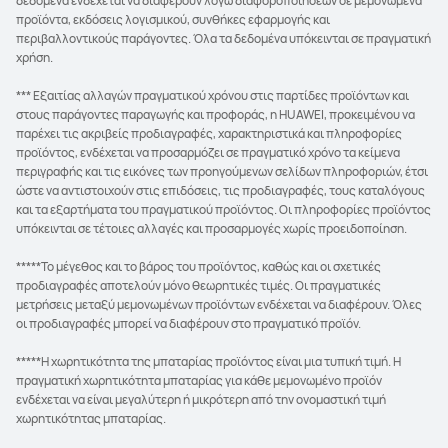
δεδομένα ενδέχεται να διαφέρουν λόγω διαφοροποιήσεων σε μεμονωμένα
προϊόντα, εκδόσεις λογισμικού, συνθήκες εφαρμογής και
περιβαλλοντικούς παράγοντες. Όλα τα δεδομένα υπόκεινται σε πραγματική
χρήση.
*** Εξαιτίας αλλαγών πραγματικού χρόνου στις παρτίδες προϊόντων και
στους παράγοντες παραγωγής και προφοράς, η HUAWEI, προκειμένου να
παρέχει τις ακριβείς προδιαγραφές, χαρακτηριστικά και πληροφορίες
προϊόντος, ενδέχεται να προσαρμόζει σε πραγματικό χρόνο τα κείμενα
περιγραφής και τις εικόνες των προηγούμενων σελίδων πληροφοριών, έτσι
ώστε να αντιστοιχούν στις επιδόσεις, τις προδιαγραφές, τους καταλόγους
και τα εξαρτήματα του πραγματικού προϊόντος. Οι πληροφορίες προϊόντος
υπόκεινται σε τέτοιες αλλαγές και προσαρμογές χωρίς προειδοποίηση.
*****Το μέγεθος και το βάρος του προϊόντος, καθώς και οι σχετικές
προδιαγραφές αποτελούν μόνο θεωρητικές τιμές. Οι πραγματικές
μετρήσεις μεταξύ μεμονωμένων προϊόντων ενδέχεται να διαφέρουν. Όλες
οι προδιαγραφές μπορεί να διαφέρουν στο πραγματικό προϊόν.
*****Η χωρητικότητα της μπαταρίας προϊόντος είναι μια τυπική τιμή. Η
πραγματική χωρητικότητα μπαταρίας για κάθε μεμονωμένο προϊόν
ενδέχεται να είναι μεγαλύτερη ή μικρότερη από την ονομαστική τιμή
χωρητικότητας μπαταρίας.