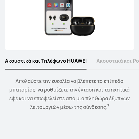
Ακουστικά και Τηλέφωνο HUAWEI
Ακουστικά και Ρ
Συνδέστε το ρολόι σας με τα ακουστικά ή τα ηχεία σας
Απολαύστε την ευκολία να βλέπετε το επίπεδο
μπαταρίας, να ρυθμίζετε την ένταση και τα ηχητικά
και ελέγξτε την αναπαραγωγή και την ένταση
8
εφέ και να επωφελείστε από μια πληθώρα έξυπνων
απευθείας από τον καρπό σας.
7
λειτουργιών μέσω της σύνδεσης.