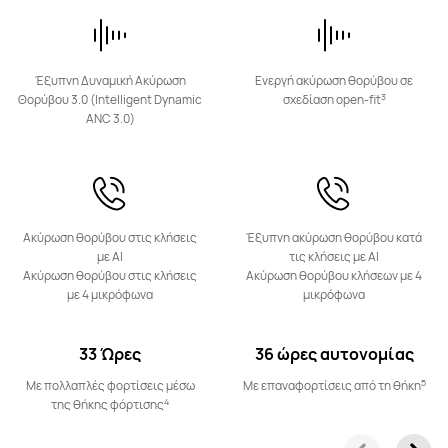
HUAWEI FreeBuds SE 2
Μάθε Περισσότερα
Έξυπνη Δυναμική Ακύρωση
Ενεργή ακύρωση θορύβου σε
3
Θορύβου 3.0 (Intelligent Dynamic
σχεδίαση open-fit
ANC 3.0)
FreeClip Series
Ακύρωση θορύβου στις κλήσεις
Έξυπνη ακύρωση θορύβου κατά
με AI
τις κλήσεις με AI
Ακύρωση θορύβου στις κλήσεις
Ακύρωση θορύβου κλήσεων με 4
με 4 μικρόφωνα
μικρόφωνα
HUAWEI FreeClip 2
33 Ώρες
36 ώρες αυτονομίας
Μάθε Περισσότερα
5
Με πολλαπλές φορτίσεις μέσω
Με επαναφορτίσεις από τη θήκη
4
της θήκης φόρτισης