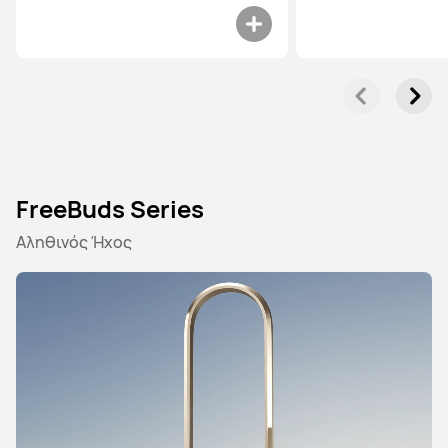
FreeBuds Series
Αληθινός Ήχος