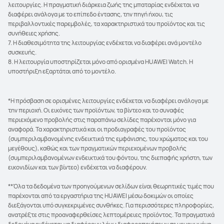
λειτουργίες. Η πραγματική διάρκεια ζωής της μπαταρίας ενδέχεται να
διαφέρει ανάλογα με το επίπεδο έντασης, την πηγή ήχου, τις
περιβαλλοντικές παρεμβολές, τα χαρακτηριστικά του προϊόντος και τις
συνήθειες χρήσης.
7. Η διαθεσιμότητα της λειτουργίας ενδέχεται να διαφέρει ανά μοντέλο
συσκευής.
8. Η λειτουργία υποστηρίζεται μόνο από ορισμένα HUAWEI Watch. Η
υποστήριξη εξαρτάται από το μοντέλο.
*Η πρόσβαση σε ορισμένες λειτουργίες ενδέχεται να διαφέρει ανάλογα με
την περιοχή. Οι εικόνες των προϊόντων, τα βίντεο και το συναφές
περιεχόμενο προβολής στις παραπάνω σελίδες παρέχονται μόνο για
αναφορά. Τα χαρακτηριστικά και οι προδιαγραφές του προϊόντος
(συμπεριλαμβανομένης ενδεικτικά της εμφάνισης, του χρώματος και του
μεγέθους), καθώς και των πραγματικών περιεχομένων προβολής
(συμπεριλαμβανομένων ενδεικτικά του φόντου, της διεπαφής χρήστη, των
εικονιδίων και των βίντεο) ενδέχεται να διαφέρουν.
**Όλα τα δεδομένα των προηγούμενων σελίδων είναι θεωρητικές τιμές που
παρέχονται από τα εργαστήρια της HUAWEI μέσω δοκιμών οι οποίες
διεξάγονται υπό συγκεκριμένες συνθήκες. Για περισσότερες πληροφορίες,
ανατρέξτε στις προαναφερθείσες λεπτομέρειες προϊόντος. Τα πραγματικά