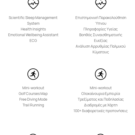
Μάθε Περισσότερα
Scientific Sleep Management
Επιστημονική Παρακολούθηση
System
Ύπνου
Health Insights
Πληροφορίες Υγείας
Emotional Wellbeing Assistant
Βοηθός Συναισθηματικής
ECG
Ευεξίας
Ανάλυση Αρρυθμίας Παλμικού
Κύματους
Mini-workout
Mini-workout
Golf Courses Map
Ολοκαίνουρια Εμπειρία
Free Diving Mode
Τρεξίματος και Ποδηλασίας
Trail Running
Διαδρομές με Χάρτη
100+ διαφορετικές προπονήσεις