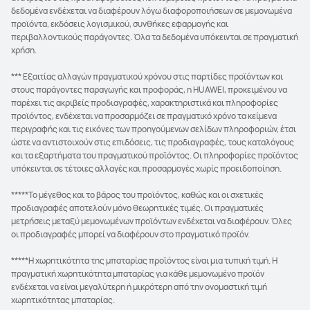
δεδομένα ενδέχεται να διαφέρουν λόγω διαφοροποιήσεων σε μεμονωμένα
προϊόντα, εκδόσεις λογισμικού, συνθήκες εφαρμογής και
περιβαλλοντικούς παράγοντες. Όλα τα δεδομένα υπόκεινται σε πραγματική
χρήση.
*** Εξαιτίας αλλαγών πραγματικού χρόνου στις παρτίδες προϊόντων και
στους παράγοντες παραγωγής και προφοράς, η HUAWEI, προκειμένου να
παρέχει τις ακριβείς προδιαγραφές, χαρακτηριστικά και πληροφορίες
προϊόντος, ενδέχεται να προσαρμόζει σε πραγματικό χρόνο τα κείμενα
περιγραφής και τις εικόνες των προηγούμενων σελίδων πληροφοριών, έτσι
ώστε να αντιστοιχούν στις επιδόσεις, τις προδιαγραφές, τους καταλόγους
και τα εξαρτήματα του πραγματικού προϊόντος. Οι πληροφορίες προϊόντος
υπόκεινται σε τέτοιες αλλαγές και προσαρμογές χωρίς προειδοποίηση.
*****Το μέγεθος και το βάρος του προϊόντος, καθώς και οι σχετικές
προδιαγραφές αποτελούν μόνο θεωρητικές τιμές. Οι πραγματικές
μετρήσεις μεταξύ μεμονωμένων προϊόντων ενδέχεται να διαφέρουν. Όλες
οι προδιαγραφές μπορεί να διαφέρουν στο πραγματικό προϊόν.
*****Η χωρητικότητα της μπαταρίας προϊόντος είναι μια τυπική τιμή. Η
πραγματική χωρητικότητα μπαταρίας για κάθε μεμονωμένο προϊόν
ενδέχεται να είναι μεγαλύτερη ή μικρότερη από την ονομαστική τιμή
χωρητικότητας μπαταρίας.