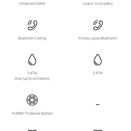
(strap excluded)
(χωρίς το λουράκι)
HUAWEI Band 11 Pro
Μάθε Περισσότερα
Bluetooth Calling
Κλήσεις μέσω Bluetooth
HUAWEI Band 11
5 ATM
5 ATM
Μάθε Περισσότερα
Dive (up to 40 meters)
HUAWEI TruSense System
HUAWEI Band 10