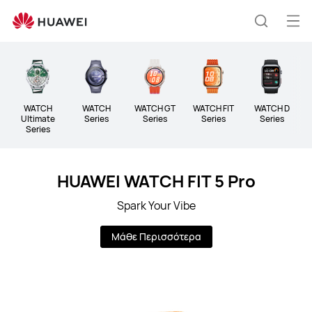
WEARABLES
Άνο
Αναζήτ
μεν
Clo
WATCH
WATCH
WATCH GT
WATCH FIT
WATCH D
B
Ultimate
Series
Series
Series
Series
Series
HUAWEI WATCH FIT 5 Pro
Spark Your Vibe
Μάθε Περισσότερα