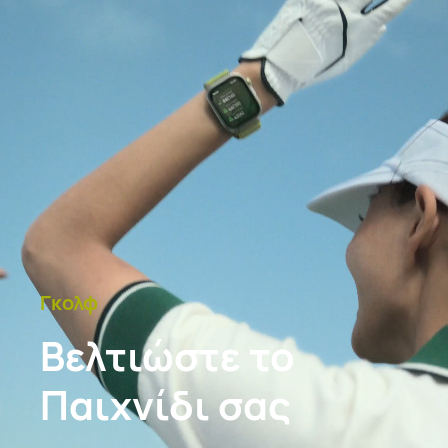
Γκολφ
Βελτιώστε το
Παιχνίδι σας