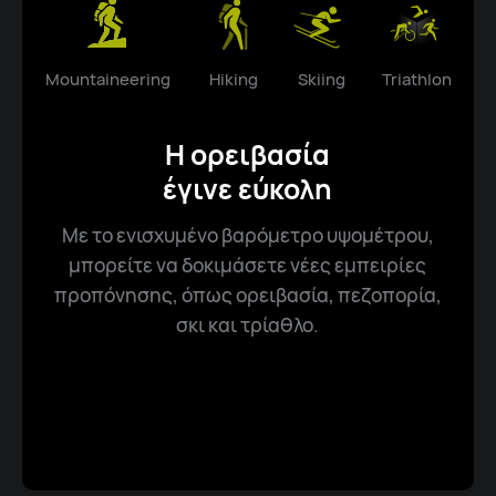
Mountaineering
Hiking
Skiing
Triathlon
Η ορειβασία
έγινε εύκολη
Με το ενισχυμένο βαρόμετρο υψομέτρου,
μπορείτε να δοκιμάσετε νέες εμπειρίες
προπόνησης, όπως ορειβασία, πεζοπορία,
σκι και τρίαθλο.