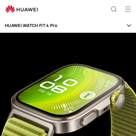
HUAWEI
WATCH
Άνο
Αναζήτ
FIT
μεν
Clo
4
HUAWEI WATCH FIT 4 Pro
Pro