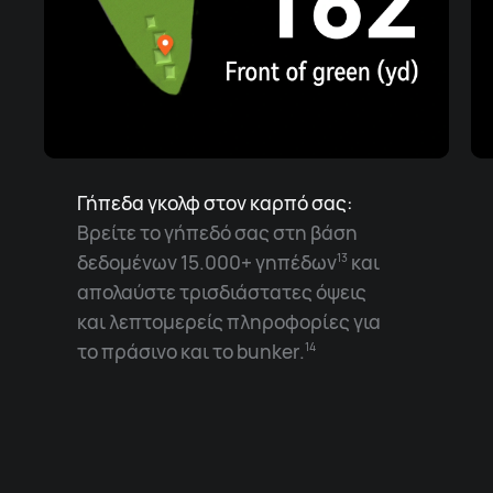
Γήπεδα γκολφ στον καρπό σας:
Βρείτε το γήπεδό σας στη βάση
δεδομένων 15.000+ γηπέδων
και
13
απολαύστε τρισδιάστατες όψεις
και λεπτομερείς πληροφορίες για
το πράσινο και το bunker.
14