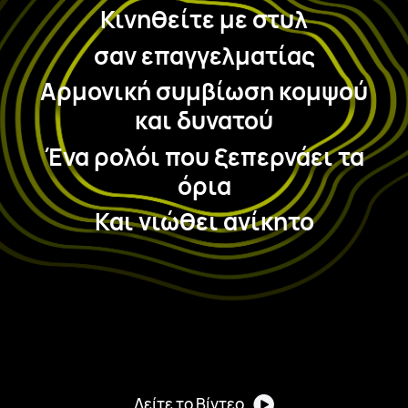
Κινηθείτε με στυλ
σαν επαγγελματίας
Αρμονική συμβίωση κομψού
και δυνατού
Ένα ρολόι που ξεπερνάει τα
όρια
Και νιώθει ανίκητο
Δείτε το Βίντεο