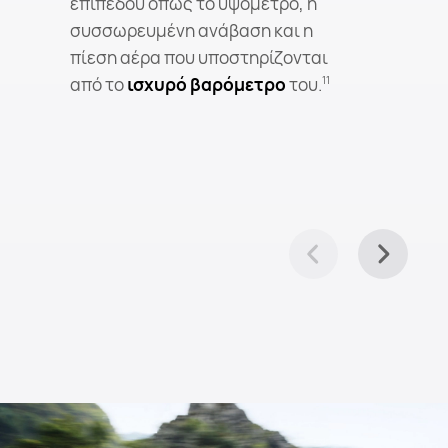
επιπέδου όπως το υψόμετρο, η
συσσωρευμένη ανάβαση και η
πίεση αέρα που υποστηρίζονται
από το
ισχυρό βαρόμετρο
του.
11