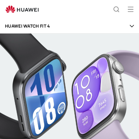
HUAWEI
WATCH
Άνο
Αναζήτ
FIT
μεν
Clo
4
HUAWEI WATCH FIT 4