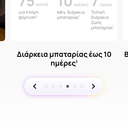
75
10
7
λεπτά
ημέρες
ημέρες
για πλήρη
Μέγ. διάρκεια
Τυπική
φόρτιση
μπαταρίας
διάρκεια
2
1
ζωής
μπαταρίας
1
Διάρκεια μπαταρίας έως 10
ημέρες
1