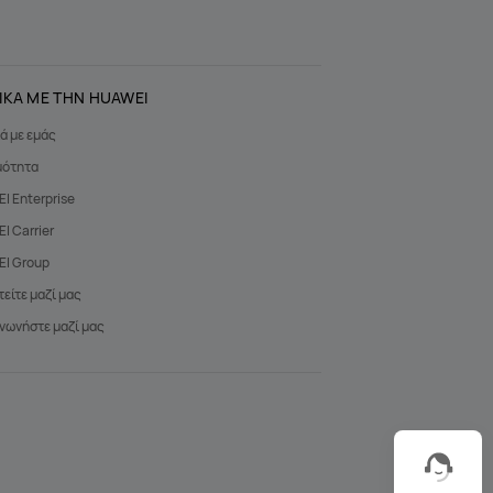
ΙΚΑ ΜΕ ΤΗΝ HUAWEI
ά με εμάς
μότητα
I Enterprise
I Carrier
I Group
είτε μαζί μας
νωνήστε μαζί μας