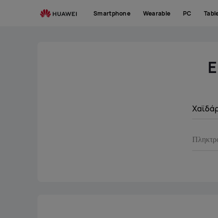
Service
Smartphone
Wearable
PC
Tabl
Center
Ε
Χαϊδά