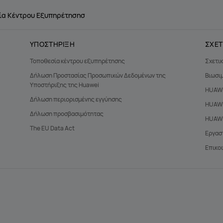
ία Κέντρου Εξυπηρέτησησ
ΥΠΟΣΤΗΡΙΞΗ
ΣΧΕΤ
Τοποθεσία κέντρου εξυπηρέτησης
Σχετικ
Δήλωση Προστασίας Προσωπικών Δεδομένων της
Βιωσι
Υποστήριξης της Huawei
HUAWE
Δήλωση περιορισμένης εγγύησης
HUAWE
Δήλωση προσβασιμότητας
HUAWE
The EU Data Act
Εργαστ
Επικοι