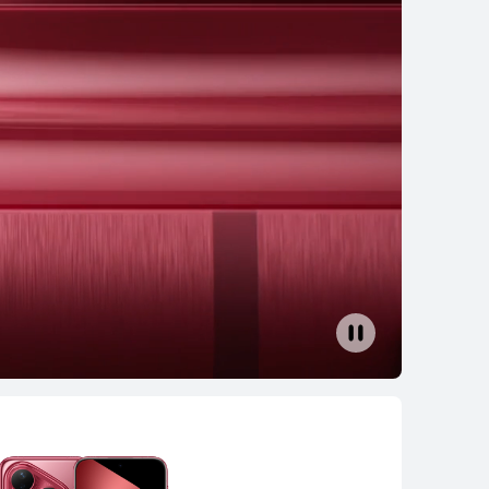
a 11i
ρα