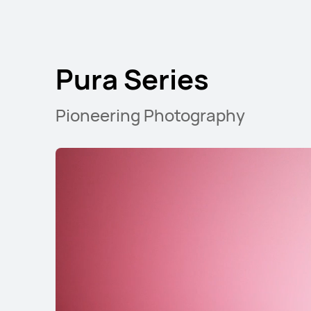
Pura Series
Pioneering Photography
HUAWEI Pura 80
Μάθε Περισσότε
nova Series