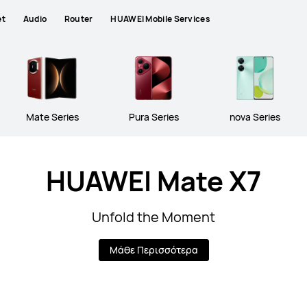
et
Audio
Router
HUAWEI Mobile Services
Mate Series
Pura Series
nova Series
HUAWEI Mate X7
Unfold the Moment
Μάθε Περισσότερα