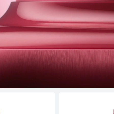
HUAWEI nov
Μάθε Περισσότε