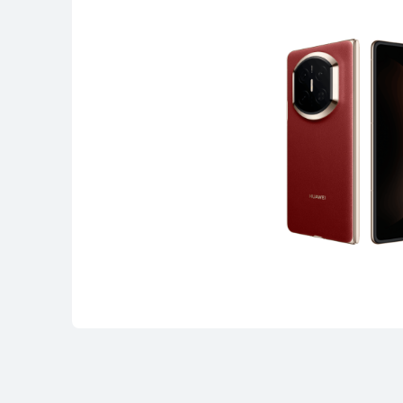
HUAWEI Mate
Μάθε Περισσότε
Pura Series