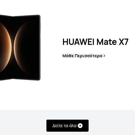
 X7
HU
ρα
Μάθ
HUAWEI Mate X7
Μάθε Περισσότερα
Δείτε τα όλα